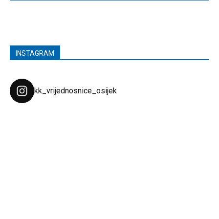
INSTAGRAM
kk_vrijednosnice_osijek