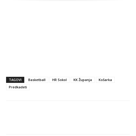
TAGOVI
Basketball
HR Sokol
KK Županja
Košarka
Predkadeti