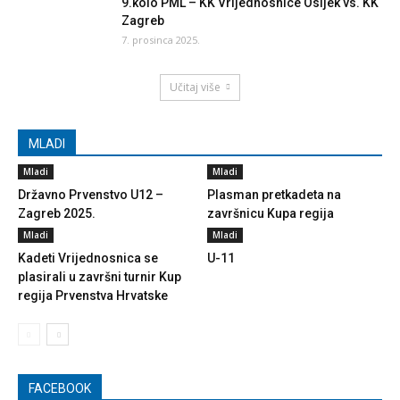
9.kolo PML – KK Vrijednosnice Osijek vs. KK
Zagreb
7. prosinca 2025.
Učitaj više
MLADI
Mladi
Mladi
Državno Prvenstvo U12 –
Plasman pretkadeta na
Zagreb 2025.
završnicu Kupa regija
Mladi
Mladi
Kadeti Vrijednosnica se
U-11
plasirali u završni turnir Kup
regija Prvenstva Hrvatske
FACEBOOK