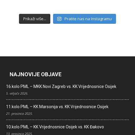
Prikaži više...
Pratite nas na Instagramu
NAJNOVIJE OBJAVE
16.kolo PML – MKK Novi Zagreb vs. KK Vrijednosnice Osijek
5. veljače 2026.
11.kolo PML – KK Marsonija vs. KK Vrijednosnice Osijek
21. prosinca 2025.
10.kolo PML – KK Vrijednosnice Osijek vs. KK Đakovo
13. prosinca 2025.