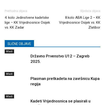
Prethodna objava
Sljedeća objava
4. kolo Jedinstvene kadetske
8.kolo ABA Lige 2 – KK
lige – KK Vrijednosnice Osijek
Vrijednosnice Osijek vs. KK
vs. KK Zadar
Zlatibor
SLIČNE OBJAVE
Mladi
Državno Prvenstvo U12 – Zagreb
2025.
Mladi
Plasman pretkadeta na završnicu Kupa
regija
Mladi
Kadeti Vrijednosnica se plasirali u