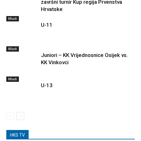
završni turnir Kup regija Prvenstva
Hrvatske
Mladi
U-11
Mladi
Juniori – KK Vrijednosnice Osijek vs.
KK Vinkovci
Mladi
U-13
HKS TV