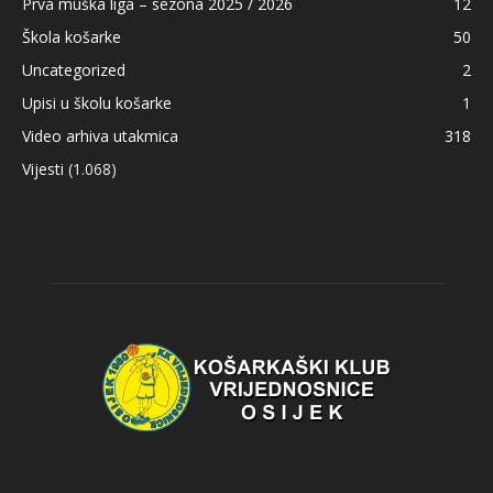
Prva muška liga – sezona 2025 / 2026
12
Škola košarke
50
Uncategorized
2
Upisi u školu košarke
1
Video arhiva utakmica
318
Vijesti
(1.068)