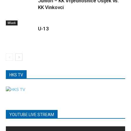
Juniori – KK Vrijednosnice Osijek vs.
KK Vinkovci
Mladi
U-13
HKS TV
YOUTUBE LIVE STREAM