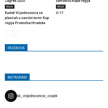
Zagreb 2025.
završnicu Kupa regija
Mladi
Mladi
Kadeti Vrijednosnica se
U-11
plasirali u završni turnir Kup
regija Prvenstva Hrvatske
FACEBOOK
INSTAGRAM
kk_vrijednosnice_osijek