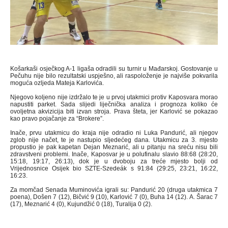
Košarkaši osječkog A-1 ligaša odradili su turnir u Mađarskoj. Gostovanje u
Pečuhu nije bilo rezultatski uspješno, ali raspoloženje je najviše pokvarila
moguća ozljeda Mateja Karlovića.
Njegovo koljeno nije izdržalo te je u prvoj utakmici protiv Kaposvara morao
napustiti parket. Sada slijedi liječnička analiza i prognoza koliko će
ovoljetna akvizicija biti izvan stroja. Prava šteta, jer Karlović se pokazao
kao pravo pojačanje za “Brokere”.
Inače, prvu utakmicu do kraja nije odradio ni Luka Pandurić, ali njegov
zglob nije načet, te je nastupio sljedećeg dana. Utakmicu za 3. mjesto
propustio je pak kapetan Dejan Meznarić, ali u pitanju na sreću nisu bili
zdravstveni problemi. Inače, Kaposvar je u polufinalu slavio 88:68 (28:20,
15:18, 19:17, 26:13), dok je u dvoboju za treće mjesto bolji od
Vrijednosnice Osijek bio SZTE-Szedeák s 91:84 (29:25, 23:21, 16:22,
16:23.
Za momčad Senada Muminovića igrali su: Pandurić 20 (druga utakmica 7
poena), Došen 7 (12), Bičvić 9 (10), Karlović 7 (0), Buha 14 (12). A. Šarac 7
(17), Meznarić 4 (0), Kujundžić 0 (18), Turalija 0 (2).