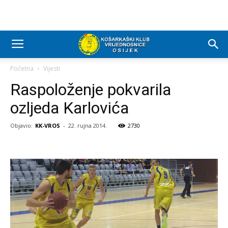
Početna
Vijesti
Raspoloženje pokvarila
ozljeda Karlovića
Objavio:
KK-VROS
-
22. rujna 2014.
2730