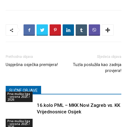
Prethodna objava
Sljedeća objava
Uspješna osječka premijera!
Tuzla poslužila kao zadnja
provjera!
SLIČNE OBJAVE
Prva muška liga
- sezona 2025 /
2026
16.kolo PML – MKK Novi Zagreb vs. KK
Vrijednosnice Osijek
Prva muška liga
- sezona 2025 /
2026