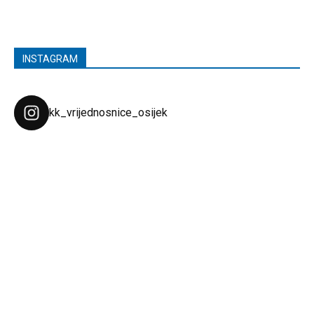
INSTAGRAM
kk_vrijednosnice_osijek