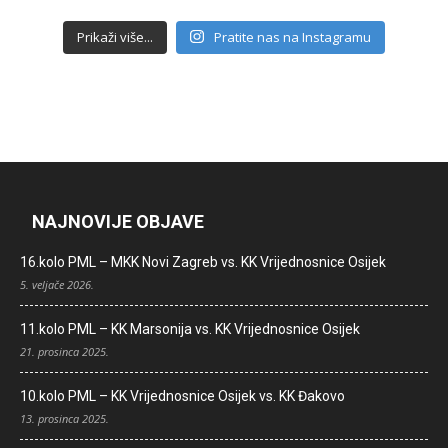
Prikaži više...
Pratite nas na Instagramu
NAJNOVIJE OBJAVE
16.kolo PML – MKK Novi Zagreb vs. KK Vrijednosnice Osijek
5. veljače 2026.
11.kolo PML – KK Marsonija vs. KK Vrijednosnice Osijek
21. prosinca 2025.
10.kolo PML – KK Vrijednosnice Osijek vs. KK Đakovo
13. prosinca 2025.