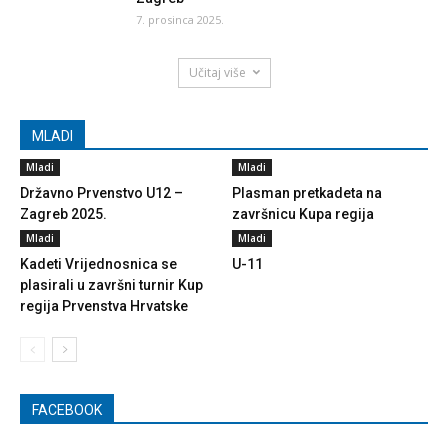
7. prosinca 2025.
Učitaj više
MLADI
Mladi
Mladi
Državno Prvenstvo U12 –
Plasman pretkadeta na
Zagreb 2025.
završnicu Kupa regija
Mladi
Mladi
Kadeti Vrijednosnica se
U-11
plasirali u završni turnir Kup
regija Prvenstva Hrvatske
FACEBOOK