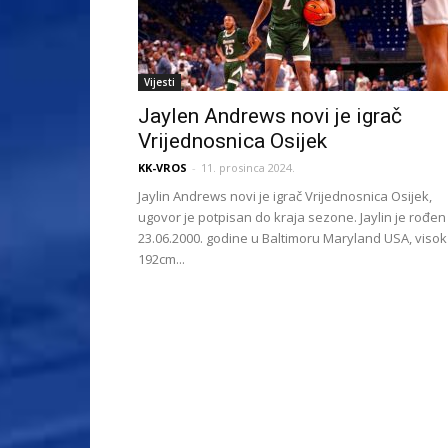
Vijesti
Jaylen Andrews novi je igrač
Vrijednosnica Osijek
KK-VROS
-
11. prosinca 2024.
Jaylin Andrews novi je igrač Vrijednosnica Osijek,
ugovor je potpisan do kraja sezone. Jaylin je rođen
23.06.2000. godine u Baltimoru Maryland USA, visok
192cm...