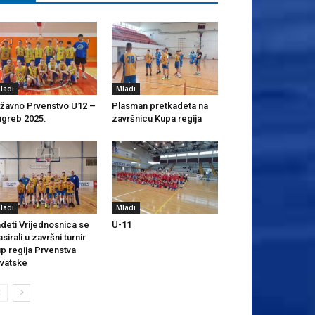
ladi
Mladi
žavno Prvenstvo U12 –
Plasman pretkadeta na
greb 2025.
završnicu Kupa regija
ladi
Mladi
deti Vrijednosnica se
U-11
asirali u završni turnir
p regija Prvenstva
vatske