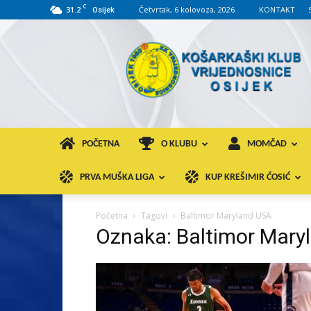
C
31.2
Četvrtak, 6 kolovoza, 2026
KONTAKT
Osijek
KK
VROS
POČETNA
O KLUBU
MOMČAD
PRVA MUŠKA LIGA
KUP KREŠIMIR ĆOSIĆ
Početna
Tagovi
Baltimor Maryland USA
Oznaka: Baltimor Mary