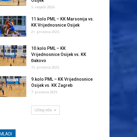
Osijek
5. veljače 2026.
11.kolo PML – KK Marsonija vs.
KK Vrijednosnice Osijek
21. prosinca 2025.
10.kolo PML – KK
Vrijednosnice Osijek vs. KK
Đakovo
13. prosinca 2025.
9.kolo PML – KK Vrijednosnice
Osijek vs. KK Zagreb
7. prosinca 2025.
Učitaj više
MLADI