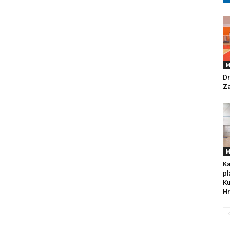
M
Dr
Za
M
Ka
pl
Ku
Hr