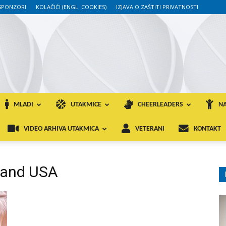
SPONZORI
KOLAČIĆI (ENGL. COOKIES)
IZJAVA O ZAŠTITI PRIVATNOSTI
MLADI
UTAKMICE
CHEERLEADERS
NA
VIDEO ARHIVA UTAKMICA
VETERANI
KONTAKT
land USA