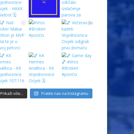
Prikaži više...
Pratite nas na Instagramu