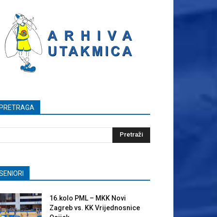
PRETRAGA
SENIORI
16.kolo PML – MKK Novi
Zagreb vs. KK Vrijednosnice