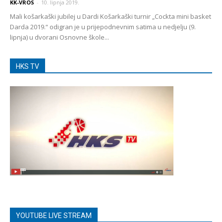
KK-VROS
-
10. lipnja 2019.
Mali košarkaški jubilej u Dardi Košarkaški turnir „Cockta mini basket
Darda 2019.“ odigran je u prijepodnevnim satima u nedjelju (9.
lipnja) u dvorani Osnovne škole...
HKS TV
YOUTUBE LIVE STREAM