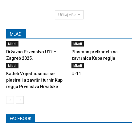
Učitaj više
MLADI
Mladi
Mladi
Državno Prvenstvo U12 –
Plasman pretkadeta na
Zagreb 2025.
završnicu Kupa regija
Mladi
Mladi
Kadeti Vrijednosnica se
U-11
plasirali u završni turnir Kup
regija Prvenstva Hrvatske
FACEBOOK