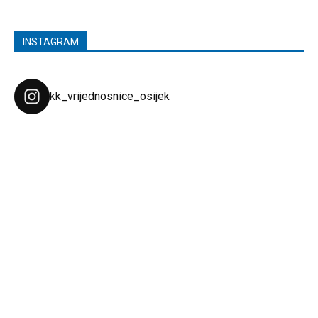
INSTAGRAM
kk_vrijednosnice_osijek