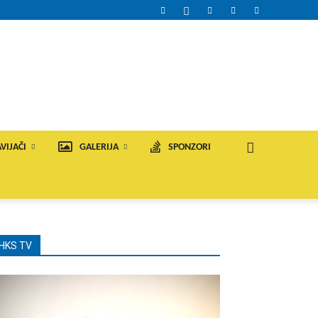
VIJAČI
GALERIJA
SPONZORI
HKS TV