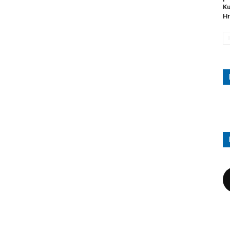
Ku
Hr