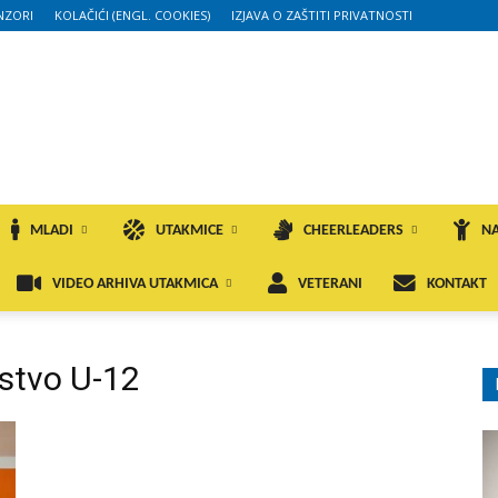
NZORI
KOLAČIĆI (ENGL. COOKIES)
IZJAVA O ZAŠTITI PRIVATNOSTI
MLADI
UTAKMICE
CHEERLEADERS
NA
VIDEO ARHIVA UTAKMICA
VETERANI
KONTAKT
stvo U-12