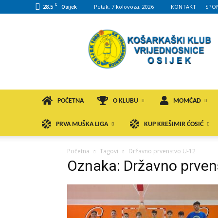
C
28.5
Petak, 7 kolovoza, 2026
KONTAKT
SPO
Osijek
KK
VROS
POČETNA
O KLUBU
MOMČAD
PRVA MUŠKA LIGA
KUP KREŠIMIR ĆOSIĆ
Početna
Tagovi
Državno prvenstvo U-12
Oznaka: Državno prven