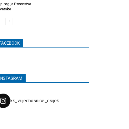
p regija Prvenstva
vatske
FACEBOOK
INSTAGRAM
kk_vrijednosnice_osijek