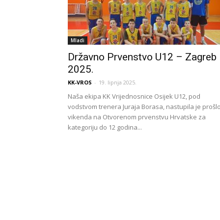
Mladi
Državno Prvenstvo U12 – Zagreb
2025.
KK-VROS
-
19. lipnja 2025.
Naša ekipa KK Vrijednosnice Osijek U12, pod
vodstvom trenera Juraja Borasa, nastupila je prošl
vikenda na Otvorenom prvenstvu Hrvatske za
kategoriju do 12 godina...