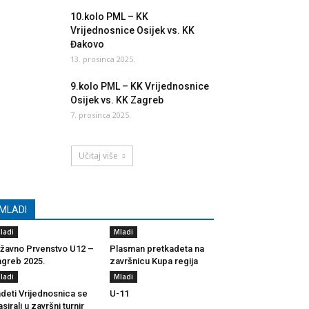
10.kolo PML – KK
Vrijednosnice Osijek vs. KK
Đakovo
13. prosinca 2025.
9.kolo PML – KK Vrijednosnice
Osijek vs. KK Zagreb
7. prosinca 2025.
Učitaj više
MLADI
ladi
Mladi
žavno Prvenstvo U12 –
Plasman pretkadeta na
greb 2025.
završnicu Kupa regija
ladi
Mladi
deti Vrijednosnica se
U-11
asirali u završni turnir