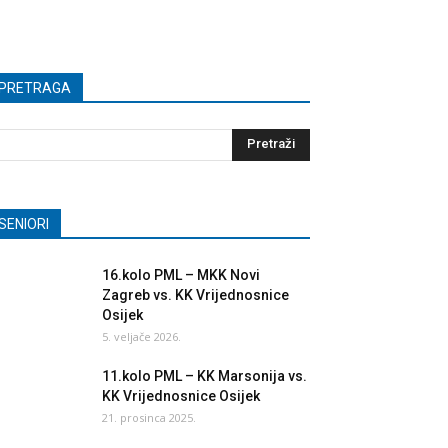
PRETRAGA
SENIORI
16.kolo PML – MKK Novi
Zagreb vs. KK Vrijednosnice
Osijek
5. veljače 2026.
11.kolo PML – KK Marsonija vs.
KK Vrijednosnice Osijek
21. prosinca 2025.