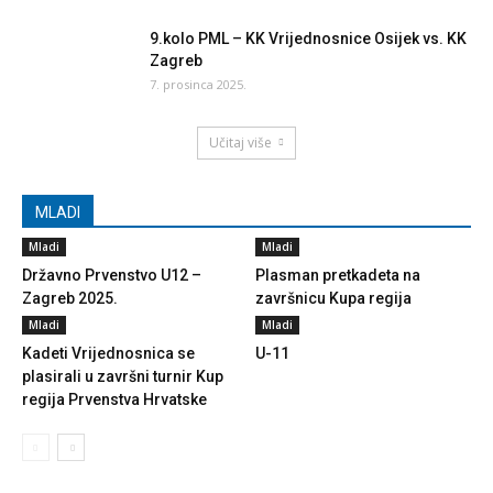
9.kolo PML – KK Vrijednosnice Osijek vs. KK
Zagreb
7. prosinca 2025.
Učitaj više
MLADI
Mladi
Mladi
Državno Prvenstvo U12 –
Plasman pretkadeta na
Zagreb 2025.
završnicu Kupa regija
Mladi
Mladi
Kadeti Vrijednosnica se
U-11
plasirali u završni turnir Kup
regija Prvenstva Hrvatske