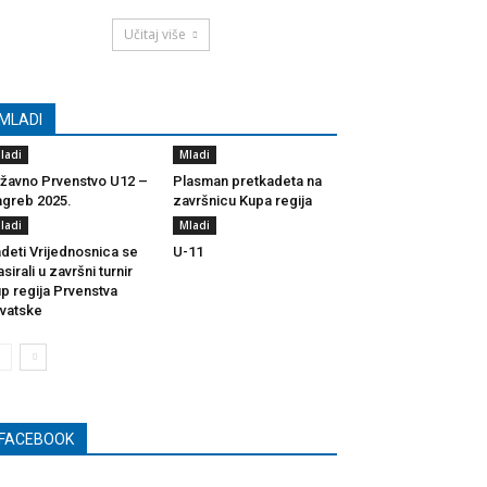
Učitaj više
MLADI
ladi
Mladi
žavno Prvenstvo U12 –
Plasman pretkadeta na
greb 2025.
završnicu Kupa regija
ladi
Mladi
deti Vrijednosnica se
U-11
asirali u završni turnir
p regija Prvenstva
vatske
FACEBOOK