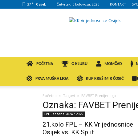
C
37
Četvrtak, 6 kolovoza, 2026
KONTAKT
SP
Osijek
KK
VROS
POČETNA
O KLUBU
MOMČAD
PRVA MUŠKA LIGA
KUP KREŠIMIR ĆOSIĆ
Početna
Tagovi
FAVBET Prenijer liga
Oznaka: FAVBET Prenije
FPL - sezona 2024 / 2025
21.kolo FPL – KK Vrijednosnice
Osijek vs. KK Split