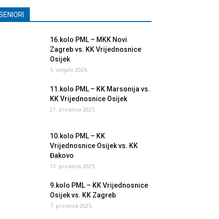
SENIORI
16.kolo PML – MKK Novi
Zagreb vs. KK Vrijednosnice
Osijek
5. veljače 2026.
11.kolo PML – KK Marsonija vs.
KK Vrijednosnice Osijek
21. prosinca 2025.
10.kolo PML – KK
Vrijednosnice Osijek vs. KK
Đakovo
13. prosinca 2025.
9.kolo PML – KK Vrijednosnice
Osijek vs. KK Zagreb
7. prosinca 2025.