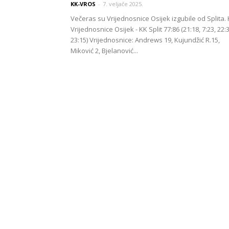
KK-VROS
-
7. veljače 2025.
Večeras su Vrijednosnice Osijek izgubile od Splita.
Vrijednosnice Osijek - KK Split 77:86 (21:18, 7:23, 22:3
23:15) Vrijednosnice: Andrews 19, Kujundžić R.15,
Miković 2, Bjelanović...