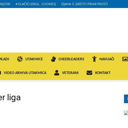
ONZORI
KOLAČIĆI (ENGL. COOKIES)
IZJAVA O ZAŠTITI PRIVATNOSTI
MLADI
UTAKMICE
CHEERLEADERS
NAVIJAČI
VIDEO ARHIVA UTAKMICA
VETERANI
KONTAKT
r liga