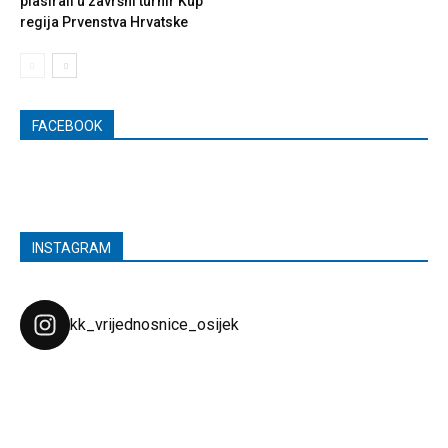
plasirali u završni turnir Kup
regija Prvenstva Hrvatske
FACEBOOK
INSTAGRAM
kk_vrijednosnice_osijek