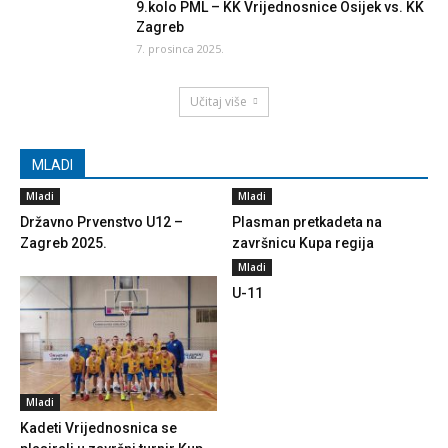
9.kolo PML – KK Vrijednosnice Osijek vs. KK
Zagreb
7. prosinca 2025.
Učitaj više
MLADI
Mladi
Mladi
Državno Prvenstvo U12 –
Plasman pretkadeta na
Zagreb 2025.
završnicu Kupa regija
Mladi
U-11
Mladi
Kadeti Vrijednosnica se