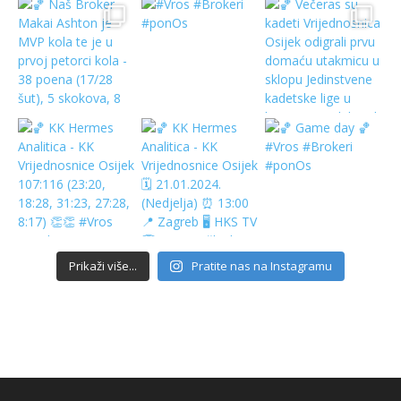
Prikaži više...
Pratite nas na Instagramu