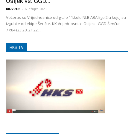
Osijek vs. GGD...
KK-VROS
-
6. ožujka 2023.
Večeras su Vrijednosnice odigrale 11.kolo NLB ABA lige 2 u kojoj su
izgubile od ekipe Šenčur. KK Vrijednosnice Osijek - GGD Šenčur
77:84 (23:20, 21:22,...
HKS TV