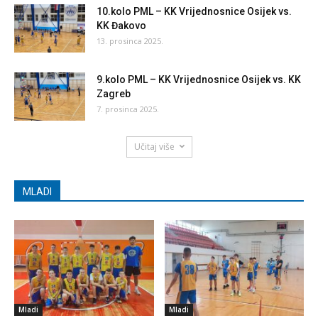
10.kolo PML – KK Vrijednosnice Osijek vs.
KK Đakovo
13. prosinca 2025.
9.kolo PML – KK Vrijednosnice Osijek vs. KK
Zagreb
7. prosinca 2025.
Učitaj više
MLADI
Mladi
Mladi