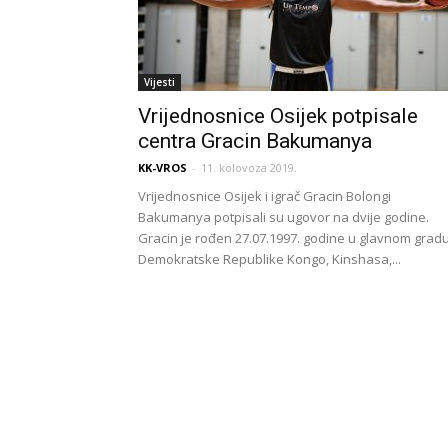
Vijesti
Vrijednosnice Osijek potpisale
centra Gracin Bakumanya
KK-VROS
-
11. kolovoza 2019.
Vrijednosnice Osijek i igrač Gracin Bolongi
Bakumanya potpisali su ugovor na dvije godine.
Gracin je rođen 27.07.1997. godine u glavnom grad
Demokratske Republike Kongo, Kinshasa,...