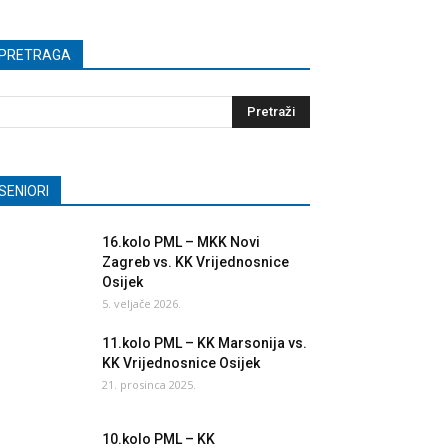
PRETRAGA
SENIORI
16.kolo PML – MKK Novi
Zagreb vs. KK Vrijednosnice
Osijek
5. veljače 2026.
11.kolo PML – KK Marsonija vs.
KK Vrijednosnice Osijek
21. prosinca 2025.
10.kolo PML – KK