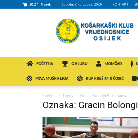
C
20.2
Subota, 8 kolovoza, 2026
KONTAKT
S
Osijek
KK
VROS
POČETNA
O KLUBU
MOMČAD
PRVA MUŠKA LIGA
KUP KREŠIMIR ĆOSIĆ
Početna
Tagovi
Gracin Bolongi Bakumanya
Oznaka: Gracin Bolon