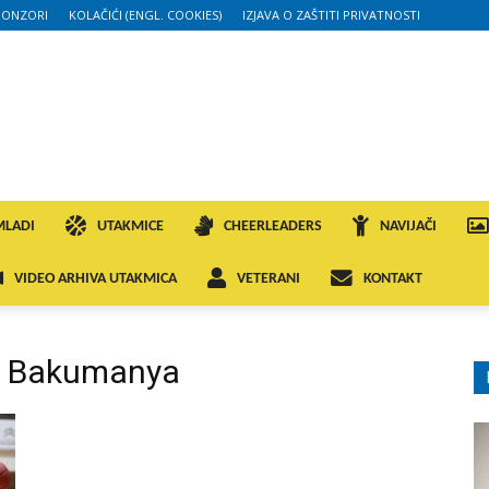
PONZORI
KOLAČIĆI (ENGL. COOKIES)
IZJAVA O ZAŠTITI PRIVATNOSTI
MLADI
UTAKMICE
CHEERLEADERS
NAVIJAČI
VIDEO ARHIVA UTAKMICA
VETERANI
KONTAKT
gi Bakumanya