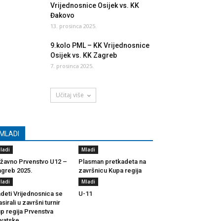
Vrijednosnice Osijek vs. KK
Đakovo
13. prosinca 2025.
9.kolo PML – KK Vrijednosnice
Osijek vs. KK Zagreb
7. prosinca 2025.
Učitaj više
MLADI
ladi
Mladi
žavno Prvenstvo U12 –
Plasman pretkadeta na
greb 2025.
završnicu Kupa regija
ladi
Mladi
deti Vrijednosnica se
U-11
asirali u završni turnir
p regija Prvenstva
vatske