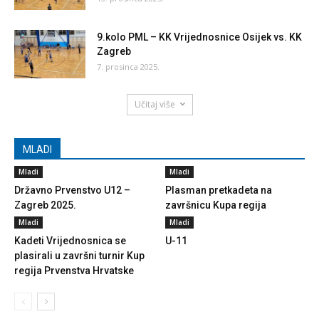
9.kolo PML – KK Vrijednosnice Osijek vs. KK
Zagreb
7. prosinca 2025.
Učitaj više
MLADI
Mladi
Mladi
Državno Prvenstvo U12 –
Plasman pretkadeta na
Zagreb 2025.
završnicu Kupa regija
Mladi
Mladi
Kadeti Vrijednosnica se
U-11
plasirali u završni turnir Kup
regija Prvenstva Hrvatske