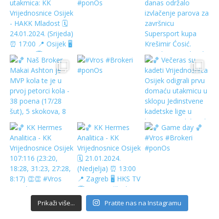
Prikaži više...
Pratite nas na Instagramu