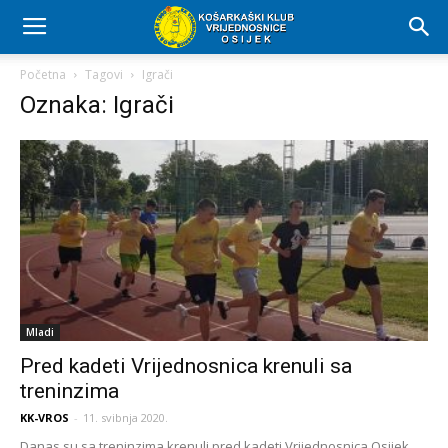
Početna
Tagovi
Igrači
Oznaka: Igrači
Mladi
Pred kadeti Vrijednosnica krenuli sa
treninzima
KK-VROS
-
11. svibnja 2020.
Danas su sa treninzima krenuli pred kadeti Vrijednosnica Osijek.