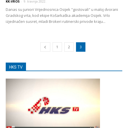
KK-VROS
-
9. travnja 2022.
Danas su juniori Vrijednosnica Osijek "gostovali" u maloj dvorani
Gradskog vrta, kod ekipe Košarkaška akademija Osijek. Vrlo
izjednačen susret, mladi Brokeri rutinerski privode kraju...
1
2
3
HKS TV