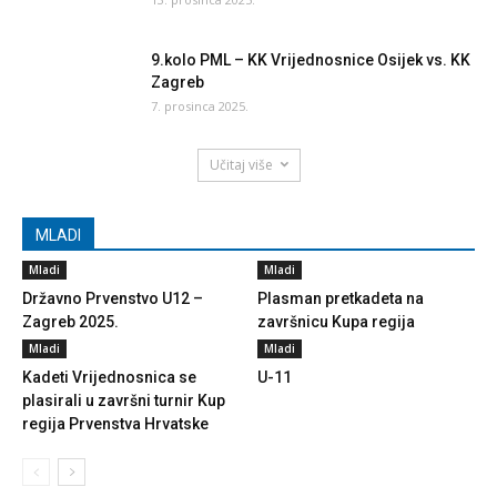
9.kolo PML – KK Vrijednosnice Osijek vs. KK
Zagreb
7. prosinca 2025.
Učitaj više
MLADI
Mladi
Mladi
Državno Prvenstvo U12 –
Plasman pretkadeta na
Zagreb 2025.
završnicu Kupa regija
Mladi
Mladi
Kadeti Vrijednosnica se
U-11
plasirali u završni turnir Kup
regija Prvenstva Hrvatske