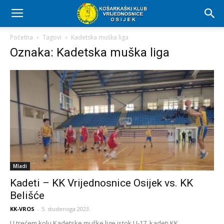
Početna
Tagovi
Kadetska muška liga
Oznaka: Kadetska muška liga
Mladi
Kadeti – KK Vrijednosnice Osijek vs. KK
Belišće
KK-VROS
-
5. studenoga 2023.
U trećem kolu Kadetske muške lige istok U-17, kadeti KK