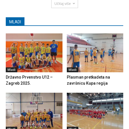
Učitaj više
MLADI
Mladi
Mladi
Državno Prvenstvo U12 –
Plasman pretkadeta na
Zagreb 2025.
završnicu Kupa regija
Mladi
Mladi