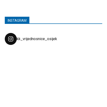
INSTAGRAM
kk_vrijednosnice_osijek