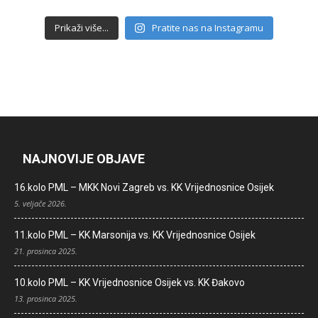
Prikaži više...
Pratite nas na Instagramu
NAJNOVIJE OBJAVE
16.kolo PML – MKK Novi Zagreb vs. KK Vrijednosnice Osijek
5. veljače 2026.
11.kolo PML – KK Marsonija vs. KK Vrijednosnice Osijek
21. prosinca 2025.
10.kolo PML – KK Vrijednosnice Osijek vs. KK Đakovo
13. prosinca 2025.