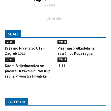
Zagreb
7. prosinca 2025.
Učitaj više
MLADI
Mladi
Mladi
Državno Prvenstvo U12 –
Plasman pretkadeta na
Zagreb 2025.
završnicu Kupa regija
Mladi
Mladi
Kadeti Vrijednosnica se
U-11
plasirali u završni turnir Kup
regija Prvenstva Hrvatske
FACEBOOK