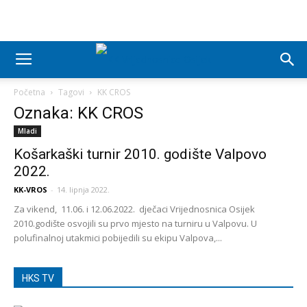
Početna
Tagovi
KK CROS
Oznaka: KK CROS
Mladi
Košarkaški turnir 2010. godište Valpovo
2022.
KK-VROS
-
14. lipnja 2022.
Za vikend, 11.06. i 12.06.2022. dječaci Vrijednosnica Osijek
2010.godište osvojili su prvo mjesto na turniru u Valpovu. U
polufinalnoj utakmici pobijedili su ekipu Valpova,...
HKS TV