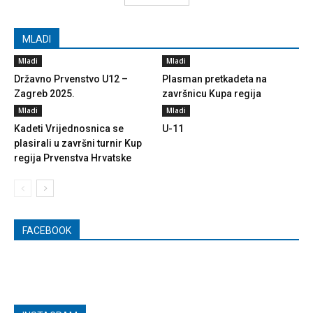
MLADI
Mladi
Mladi
Državno Prvenstvo U12 –
Plasman pretkadeta na
Zagreb 2025.
završnicu Kupa regija
Mladi
Mladi
Kadeti Vrijednosnica se
U-11
plasirali u završni turnir Kup
regija Prvenstva Hrvatske
FACEBOOK