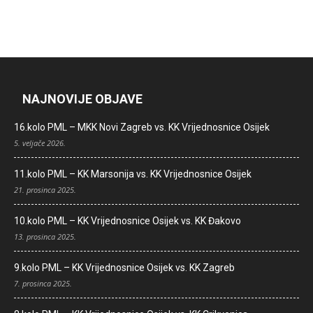
NAJNOVIJE OBJAVE
16.kolo PML – MKK Novi Zagreb vs. KK Vrijednosnice Osijek
5. veljače 2026.
11.kolo PML – KK Marsonija vs. KK Vrijednosnice Osijek
21. prosinca 2025.
10.kolo PML – KK Vrijednosnice Osijek vs. KK Đakovo
13. prosinca 2025.
9.kolo PML – KK Vrijednosnice Osijek vs. KK Zagreb
7. prosinca 2025.