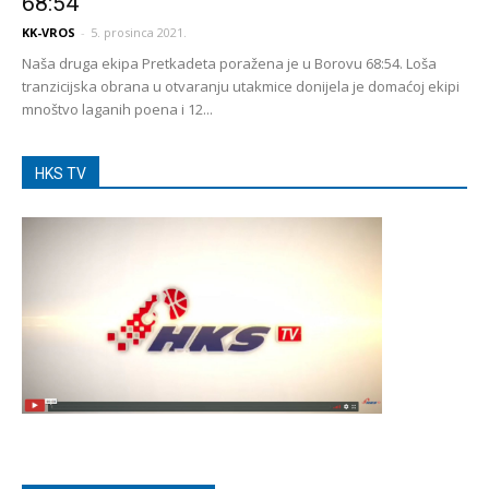
68:54
KK-VROS
-
5. prosinca 2021.
Naša druga ekipa Pretkadeta poražena je u Borovu 68:54. Loša
tranzicijska obrana u otvaranju utakmice donijela je domaćoj ekipi
mnoštvo laganih poena i 12...
HKS TV