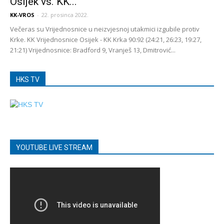
Osijek vs. KK...
KK-VROS
-
22. prosinca 2022.
Večeras su Vrijednosnice u neizvjesnoj utakmici izgubile protiv
Krke. KK Vrijednosnice Osijek - KK Krka 90:92 (24:21, 26:23, 19:27,
21:21) Vrijednosnice: Bradford 9, Vranješ 13, Dmitrović...
HKS TV
YOUTUBE LIVE STREAM