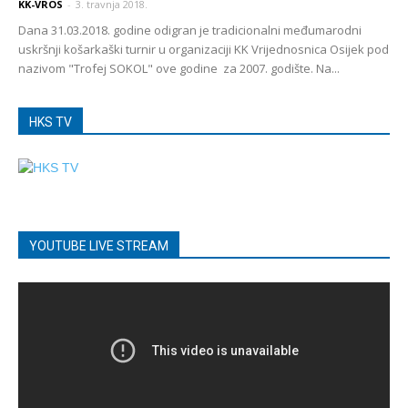
KK-VROS
-
3. travnja 2018.
Dana 31.03.2018. godine odigran je tradicionalni međumarodni
uskršnji košarkaški turnir u organizaciji KK Vrijednosnica Osijek pod
nazivom "Trofej SOKOL" ove godine za 2007. godište. Na...
HKS TV
YOUTUBE LIVE STREAM