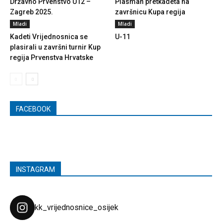
Državno Prvenstvo U12 –
Plasman pretkadeta na
Zagreb 2025.
završnicu Kupa regija
Mladi
Mladi
Kadeti Vrijednosnica se
U-11
plasirali u završni turnir Kup
regija Prvenstva Hrvatske
FACEBOOK
INSTAGRAM
kk_vrijednosnice_osijek