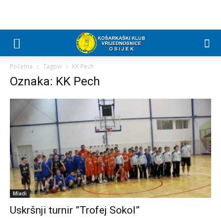
Početna
Tagovi
KK Pech
Oznaka: KK Pech
Mladi
Uskršnji turnir ”Trofej Sokol”