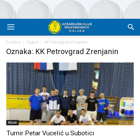
Početna
Tagovi
KK Petrovgrad Zrenjanin
Oznaka: KK Petrovgrad Zrenjanin
Mladi
Turnir Petar Vucelić u Subotici