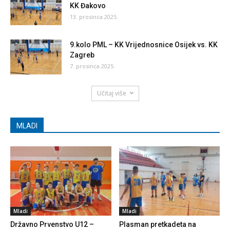
KK Đakovo
13. prosinca 2025.
9.kolo PML – KK Vrijednosnice Osijek vs. KK
Zagreb
7. prosinca 2025.
Učitaj više
MLADI
Mladi
Mladi
Državno Prvenstvo U12 –
Plasman pretkadeta na