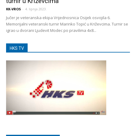
turnir u Križevcima
KK-VROS
-
4. lipnja 2023.
Jučer je veteranska ekipa Vrijednosnica Osijek osvojila 6.
Memorijalni veteranski turnir Marinko Topić u Križevcima. Turnir se
igrao u dvorani Ljudevit Modec po pravilima 4x8...
HKS TV