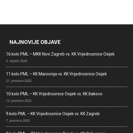
NAJNOVIJE OBJAVE
16.kolo PML – MKK Novi Zagreb vs. KK Vrijednosnice Osijek
5. veljače 2026.
11.kolo PML – KK Marsonija vs. KK Vrijednosnice Osijek
21. prosinca 2025.
10.kolo PML – KK Vrijednosnice Osijek vs. KK Đakovo
13. prosinca 2025.
9.kolo PML – KK Vrijednosnice Osijek vs. KK Zagreb
7. prosinca 2025.