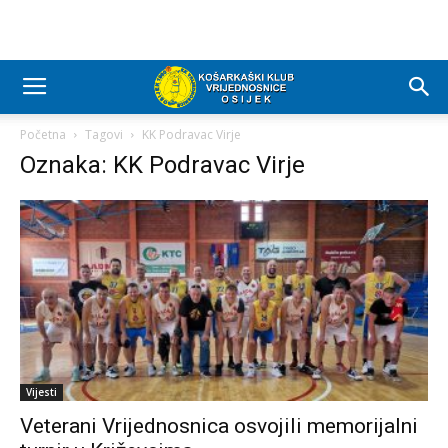
Početna
Tagovi
KK Podravac Virje
Oznaka: KK Podravac Virje
Vijesti
Veterani Vrijednosnica osvojili memorijalni