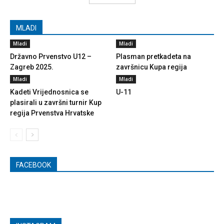
MLADI
Mladi
Mladi
Državno Prvenstvo U12 –
Plasman pretkadeta na
Zagreb 2025.
završnicu Kupa regija
Mladi
Mladi
Kadeti Vrijednosnica se
U-11
plasirali u završni turnir Kup
regija Prvenstva Hrvatske
FACEBOOK