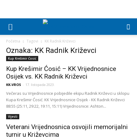
Početna
Tagovi
KK Radnik Križevci
Oznaka: KK Radnik Križevci
Kup Krešimir Ćosić
Kup Krešimir Ćosić – KK Vrijednosnice
Osijek vs. KK Radnik Križevci
KK-VROS
-
17. listopada 2023.
Večeras su Vrijednosnice pobijedile ekipu Radnik Križevci u sklopu
Kupa Krešimir Ćosić. KK Vrijednosnice Osijek - KK Radnik Križevci
88:55 (25:11, 29:22, 19:11, 15:11) Vrijednosnice: Ashton...
Vijesti
Veterani Vrijednosnica osvojili memorijalni
turnir u Križevcima