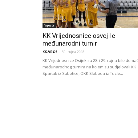
Vijesti
KK Vrijednosnice osvojile
međunarodni turnir
KK-VROS
-
30. rujna 2018.
KK Vrijednosnice Osijek su 28. i 29. rujna bile doma
međunarodnog turnira na kojem su sudjelovali KK
Spartak iz Subotice, OKK Sloboda iz Tuzle...