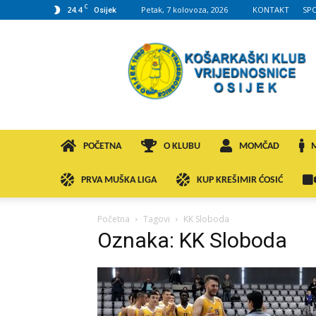
C
24.4
Petak, 7 kolovoza, 2026
KONTAKT
SP
Osijek
KK
VROS
POČETNA
O KLUBU
MOMČAD
PRVA MUŠKA LIGA
KUP KREŠIMIR ĆOSIĆ
Početna
Tagovi
KK Sloboda
Oznaka: KK Sloboda