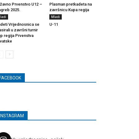
žavno Prvenstvo U12 –
Plasman pretkadeta na
greb 2025.
završnicu Kupa regija
ladi
Mladi
deti Vrijednosnica se
U-11
asirali u završni turnir
p regija Prvenstva
vatske
FACEBOOK
INSTAGRAM