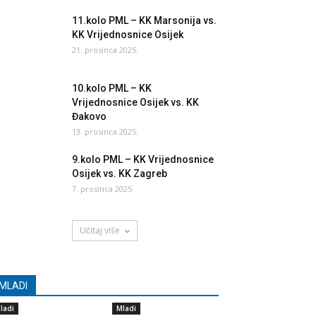
11.kolo PML – KK Marsonija vs.
KK Vrijednosnice Osijek
21. prosinca 2025.
10.kolo PML – KK
Vrijednosnice Osijek vs. KK
Đakovo
13. prosinca 2025.
9.kolo PML – KK Vrijednosnice
Osijek vs. KK Zagreb
7. prosinca 2025.
Učitaj više
MLADI
ladi
Mladi