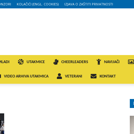
ONZORI
KOLAČIĆI (ENGL. COOKIES)
IZJAVA O ZAŠTITI PRIVATNOSTI
MLADI
UTAKMICE
CHEERLEADERS
NAVIJAČI
VIDEO ARHIVA UTAKMICA
VETERANI
KONTAKT