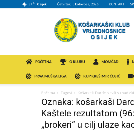
C
37
Četvrtak, 6 kolovoza, 2026
KONTAKT
S
Osijek
KK
VROS
POČETNA
O KLUBU
MOMČAD
PRVA MUŠKA LIGA
KUP KREŠIMIR ĆOSIĆ
Početna
Tagovi
Košarkaši Darde slavili su nad e
Oznaka: košarkaši Dard
Kaštele rezultatom (9
„brokeri“ u cilj ulaze k