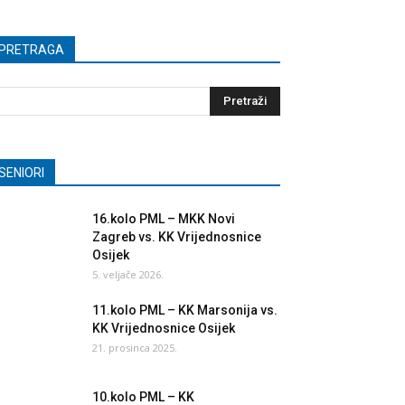
PRETRAGA
SENIORI
16.kolo PML – MKK Novi
Zagreb vs. KK Vrijednosnice
Osijek
5. veljače 2026.
11.kolo PML – KK Marsonija vs.
KK Vrijednosnice Osijek
21. prosinca 2025.
10.kolo PML – KK