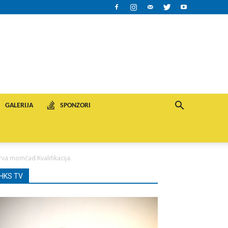
GALERIJA
SPONZORI
rva momčad Kvalifikacija.
HKS TV