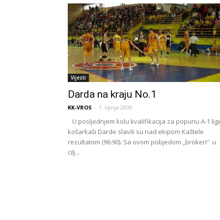
Vijesti
Darda na kraju No.1
KK-VROS
-
1. lipnja 2009.
U posljednjem kolu kvalifikacija za popunu A-1 lig
košarkaši Darde slavili su nad ekipom Kaštele
rezultatom (96:90). Sa ovom pobjedom „brokeri“ u
cilj...