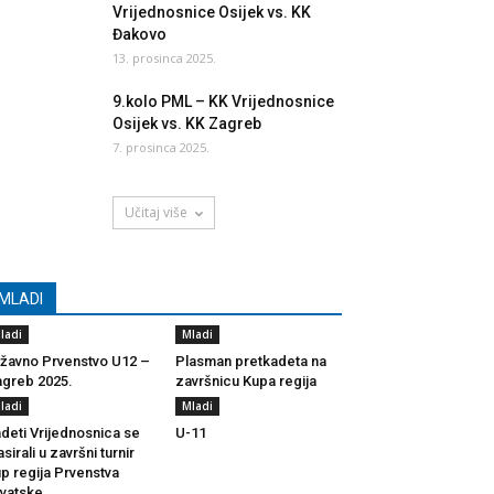
Vrijednosnice Osijek vs. KK
Đakovo
13. prosinca 2025.
9.kolo PML – KK Vrijednosnice
Osijek vs. KK Zagreb
7. prosinca 2025.
Učitaj više
MLADI
ladi
Mladi
žavno Prvenstvo U12 –
Plasman pretkadeta na
greb 2025.
završnicu Kupa regija
ladi
Mladi
deti Vrijednosnica se
U-11
asirali u završni turnir
p regija Prvenstva
vatske