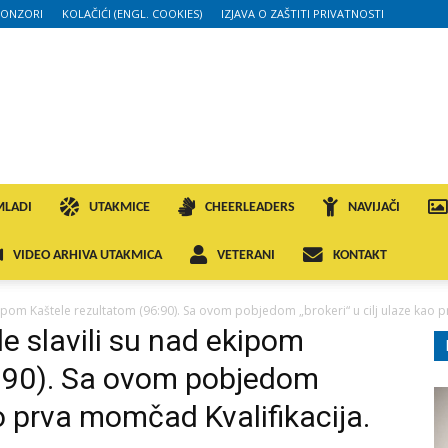
PONZORI
KOLAČIĆI (ENGL. COOKIES)
IZJAVA O ZAŠTITI PRIVATNOSTI
MLADI
UTAKMICE
CHEERLEADERS
NAVIJAČI
VIDEO ARHIVA UTAKMICA
VETERANI
KONTAKT
kipom Kaštele rezultatom (96:90). Sa ovom pobjedom „brokeri“ u cilj ulaze kao p
e slavili su nad ekipom
6:90). Sa ovom pobjedom
ao prva momčad Kvalifikacija.