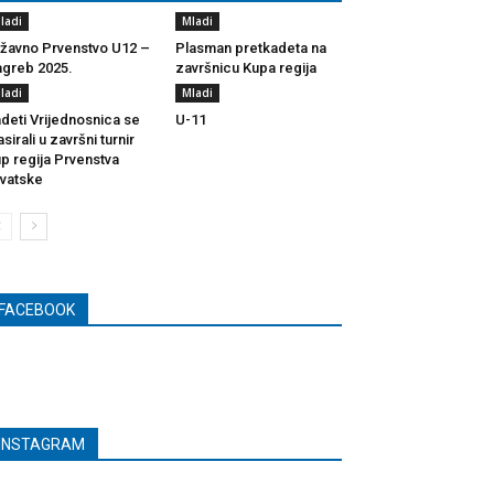
ladi
Mladi
žavno Prvenstvo U12 –
Plasman pretkadeta na
greb 2025.
završnicu Kupa regija
ladi
Mladi
deti Vrijednosnica se
U-11
asirali u završni turnir
p regija Prvenstva
vatske
FACEBOOK
INSTAGRAM