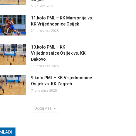
5. veljače 2026.
11.kolo PML – KK Marsonija vs.
KK Vrijednosnice Osijek
21. prosinca 2025.
10.kolo PML – KK
Vrijednosnice Osijek vs. KK
Đakovo
13. prosinca 2025.
9.kolo PML – KK Vrijednosnice
Osijek vs. KK Zagreb
7. prosinca 2025.
Učitaj više
MLADI