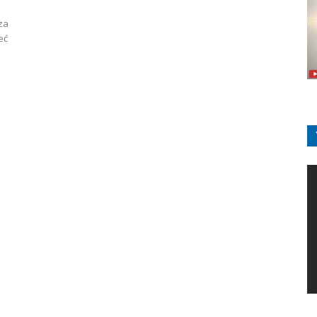
 za
eć
m