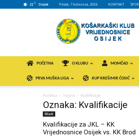
C
22
Petak, 7 kolovoza, 2026
KONTAKT
SPON
Osijek
KK
VROS
POČETNA
O KLUBU
MOMČAD
PRVA MUŠKA LIGA
KUP KREŠIMIR ĆOSIĆ
Početna
Tagovi
Kvalifikacije
Oznaka: Kvalifikacije
Mladi
Kvalifikacije za JKL – KK
Vrijednosnice Osijek vs. KK Brod