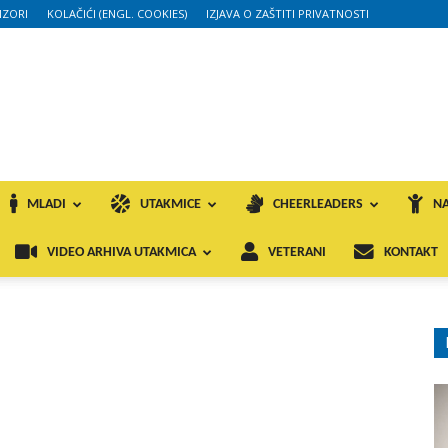
ZORI
KOLAČIĆI (ENGL. COOKIES)
IZJAVA O ZAŠTITI PRIVATNOSTI
MLADI
UTAKMICE
CHEERLEADERS
NA
VIDEO ARHIVA UTAKMICA
VETERANI
KONTAKT