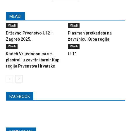
MLADI
Mladi
Mladi
Državno Prvenstvo U12 –
Plasman pretkadeta na
Zagreb 2025.
završnicu Kupa regija
Mladi
Mladi
Kadeti Vrijednosnica se
U-11
plasirali u završni turnir Kup
regija Prvenstva Hrvatske
FACEBOOK