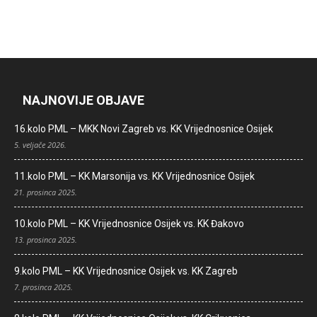
NAJNOVIJE OBJAVE
16.kolo PML – MKK Novi Zagreb vs. KK Vrijednosnice Osijek
5. veljače 2026.
11.kolo PML – KK Marsonija vs. KK Vrijednosnice Osijek
21. prosinca 2025.
10.kolo PML – KK Vrijednosnice Osijek vs. KK Đakovo
13. prosinca 2025.
9.kolo PML – KK Vrijednosnice Osijek vs. KK Zagreb
7. prosinca 2025.