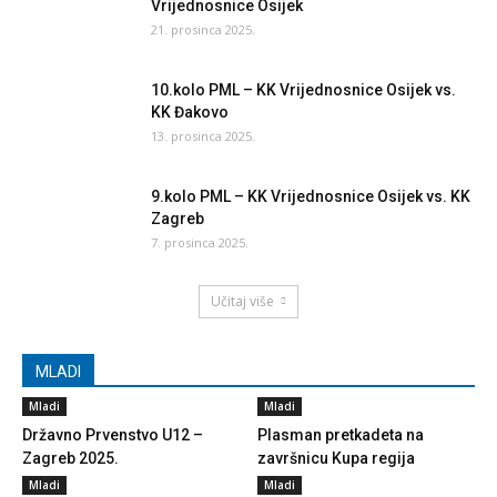
Vrijednosnice Osijek
21. prosinca 2025.
10.kolo PML – KK Vrijednosnice Osijek vs.
KK Đakovo
13. prosinca 2025.
9.kolo PML – KK Vrijednosnice Osijek vs. KK
Zagreb
7. prosinca 2025.
Učitaj više
MLADI
Mladi
Mladi
Državno Prvenstvo U12 –
Plasman pretkadeta na
Zagreb 2025.
završnicu Kupa regija
Mladi
Mladi