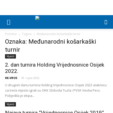
Početna
Tagovi
Međunarodni košarkaški turnir
Oznaka: Međunarodni košarkaški
turnir
Vijesti
2. dan turnira Holding Vrijednosnice Osijek
2022.
KK-VROS
-
18. rujna 2022.
U drugom danu turnira Holding Vrijednosnice Osijek 2022 utakmicu
za treće mjesto igrali su OKK Sloboda Tuzla i PVSK Veolia Pecs.
Pobjedila je ekipa...
Vijesti
Najava turnira ”Vrijednosnice Osijek 2019”