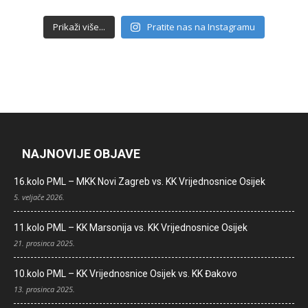
Prikaži više...
Pratite nas na Instagramu
NAJNOVIJE OBJAVE
16.kolo PML – MKK Novi Zagreb vs. KK Vrijednosnice Osijek
5. veljače 2026.
11.kolo PML – KK Marsonija vs. KK Vrijednosnice Osijek
21. prosinca 2025.
10.kolo PML – KK Vrijednosnice Osijek vs. KK Đakovo
13. prosinca 2025.