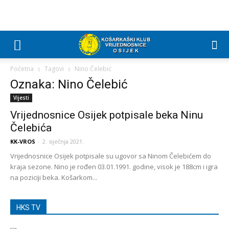
Početna
Tagovi
Nino Čelebić
Oznaka: Nino Čelebić
Vijesti
Vrijednosnice Osijek potpisale beka Ninu
Čelebića
KK-VROS
-
2. siječnja 2021.
Vrijednosnice Osijek potpisale su ugovor sa Ninom Čelebićem do
kraja sezone. Nino je rođen 03.01.1991. godine, visok je 188cm i igra
na poziciji beka. Košarkom...
HKS TV