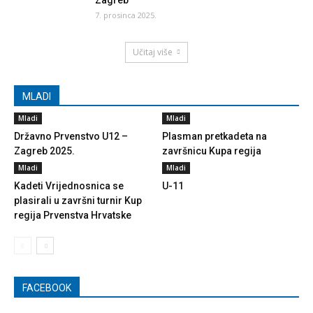
Zagreb
7. prosinca 2025.
Učitaj više
MLADI
Mladi
Mladi
Državno Prvenstvo U12 –
Plasman pretkadeta na
Zagreb 2025.
završnicu Kupa regija
Mladi
Mladi
Kadeti Vrijednosnica se
U-11
plasirali u završni turnir Kup
regija Prvenstva Hrvatske
FACEBOOK