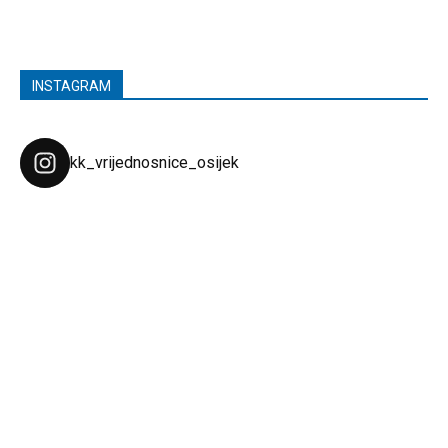
INSTAGRAM
kk_vrijednosnice_osijek