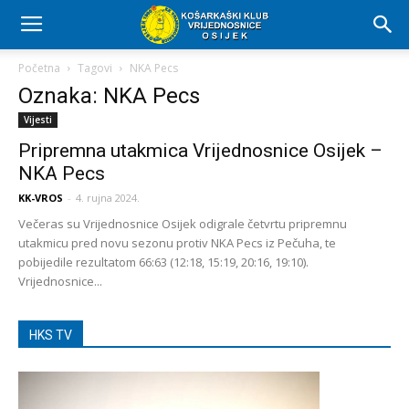
Početna
Tagovi
NKA Pecs
Oznaka: NKA Pecs
Vijesti
Pripremna utakmica Vrijednosnice Osijek –
NKA Pecs
KK-VROS
-
4. rujna 2024.
Večeras su Vrijednosnice Osijek odigrale četvrtu pripremnu
utakmicu pred novu sezonu protiv NKA Pecs iz Pečuha, te
pobijedile rezultatom 66:63 (12:18, 15:19, 20:16, 19:10).
Vrijednosnice...
HKS TV