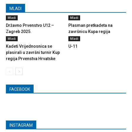
MLADI
Mladi
Mladi
Državno Prvenstvo U12 –
Plasman pretkadeta na
Zagreb 2025.
završnicu Kupa regija
Mladi
Mladi
Kadeti Vrijednosnica se
U-11
plasirali u završni turnir Kup
regija Prvenstva Hrvatske
FACEBOOK
INSTAGRAM