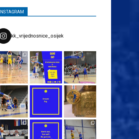
INSTAGRAM
kk_vrijednosnice_osijek