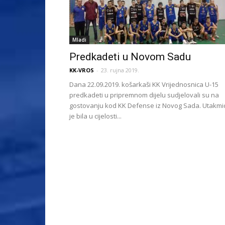
Mladi
Predkadeti u Novom Sadu
KK-VROS
-
23. rujna 2019.
Dana 22.09.2019. košarkaši KK Vrijednosnica U-15
predkadeti u pripremnom dijelu sudjelovali su na
gostovanju kod KK Defense iz Novog Sada. Utakmi
je bila u cijelosti...