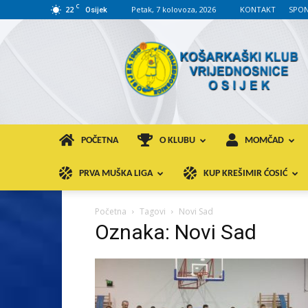
C
22
Petak, 7 kolovoza, 2026
KONTAKT
SPON
Osijek
KK
VROS
POČETNA
O KLUBU
MOMČAD
PRVA MUŠKA LIGA
KUP KREŠIMIR ĆOSIĆ
Početna
Tagovi
Novi Sad
Oznaka: Novi Sad