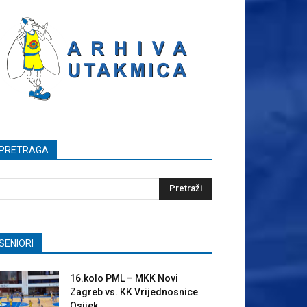
PRETRAGA
SENIORI
16.kolo PML – MKK Novi
Zagreb vs. KK Vrijednosnice
Osijek