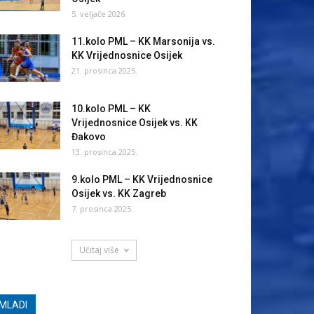
5. veljače 2026.
11.kolo PML – KK Marsonija vs.
KK Vrijednosnice Osijek
21. prosinca 2025.
10.kolo PML – KK
Vrijednosnice Osijek vs. KK
Đakovo
13. prosinca 2025.
9.kolo PML – KK Vrijednosnice
Osijek vs. KK Zagreb
7. prosinca 2025.
Učitaj više
MLADI