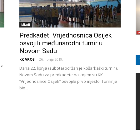
Mladi
Predkadeti Vrijednosnica Osijek
osvojili međunarodni turnir u
Novom Sadu
KK-VROS
-
26. lipnja 2019.
ca
Dana 22. lipnja (subota) održan je košarkaški turnir u
Novom Sadu za predkadete na kojem su KK
’’Vrijednosnice Osijek’’ osvojile prvo mjesto. Turnir je
bio...