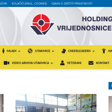
ZORI
KOLAČIĆI (ENGL. COOKIES)
IZJAVA O ZAŠTITI PRIVATNOSTI
MLADI
UTAKMICE
CHEERLEADERS
NA
VIDEO ARHIVA UTAKMICA
VETERANI
KONTAKT