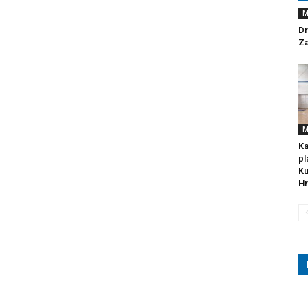
M
Dr
Za
M
Ka
pl
Ku
Hr