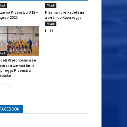
ladi
Mladi
žavno Prvenstvo U12 –
Plasman pretkadeta na
greb 2025.
završnicu Kupa regija
Mladi
U-11
ladi
deti Vrijednosnica se
asirali u završni turnir
p regija Prvenstva
vatske
FACEBOOK