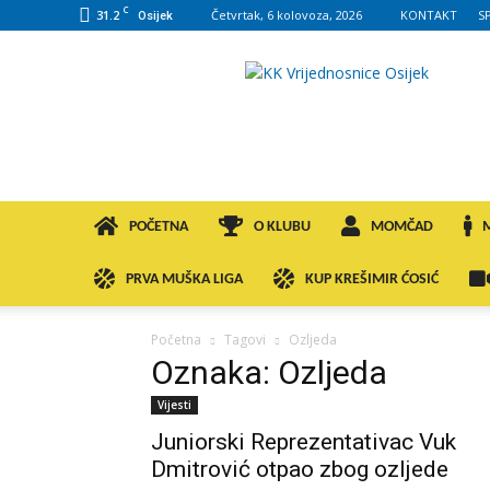
C
31.2
Četvrtak, 6 kolovoza, 2026
KONTAKT
S
Osijek
KK
VROS
POČETNA
O KLUBU
MOMČAD
PRVA MUŠKA LIGA
KUP KREŠIMIR ĆOSIĆ
Početna
Tagovi
Ozljeda
Oznaka: Ozljeda
Vijesti
Juniorski Reprezentativac Vuk
Dmitrović otpao zbog ozljede