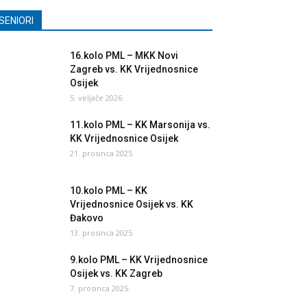
SENIORI
16.kolo PML – MKK Novi
Zagreb vs. KK Vrijednosnice
Osijek
5. veljače 2026.
11.kolo PML – KK Marsonija vs.
KK Vrijednosnice Osijek
21. prosinca 2025.
10.kolo PML – KK
Vrijednosnice Osijek vs. KK
Đakovo
13. prosinca 2025.
9.kolo PML – KK Vrijednosnice
Osijek vs. KK Zagreb
7. prosinca 2025.