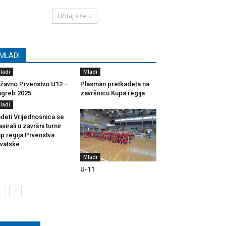
Učitaj više
MLADI
ladi
Mladi
žavno Prvenstvo U12 –
Plasman pretkadeta na
greb 2025.
završnicu Kupa regija
ladi
deti Vrijednosnica se
asirali u završni turnir
p regija Prvenstva
vatske
Mladi
U-11