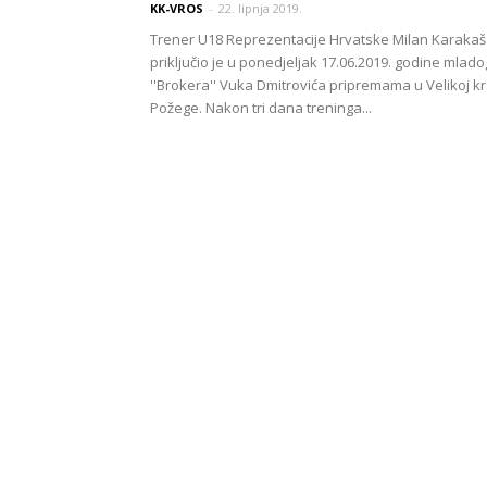
KK-VROS
-
22. lipnja 2019.
Trener U18 Reprezentacije Hrvatske Milan Karakaš
priključio je u ponedjeljak 17.06.2019. godine mlado
''Brokera'' Vuka Dmitrovića pripremama u Velikoj kr
Požege. Nakon tri dana treninga...