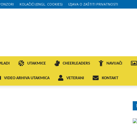
PONZORI
KOLAČIĆI (ENGL. COOKIES)
IZJAVA O ZAŠTITI PRIVATNOSTI
MLADI
UTAKMICE
CHEERLEADERS
NAVIJAČI
VIDEO ARHIVA UTAKMICA
VETERANI
KONTAKT