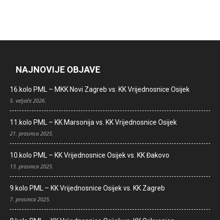
NAJNOVIJE OBJAVE
16.kolo PML – MKK Novi Zagreb vs. KK Vrijednosnice Osijek
5. veljače 2026.
11.kolo PML – KK Marsonija vs. KK Vrijednosnice Osijek
21. prosinca 2025.
10.kolo PML – KK Vrijednosnice Osijek vs. KK Đakovo
13. prosinca 2025.
9.kolo PML – KK Vrijednosnice Osijek vs. KK Zagreb
7. prosinca 2025.