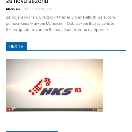
za novu sezonu
KK-VROS
-
17. kolovoza 2022.
Sinoć je u dvorani Gradski vrt trener Srđan Helbich, sa svojim
pomoćnicima Markom Mandićem i Dubravkom Blaževićem, te
fizoterapeutom Ivanom Romanjekom, krenuo u pripreme...
HKS TV