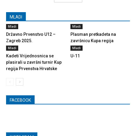
MLADI
Mladi
Mladi
Državno Prvenstvo U12 –
Plasman pretkadeta na
Zagreb 2025.
završnicu Kupa regija
Mladi
Mladi
Kadeti Vrijednosnica se
U-11
plasirali u završni turnir Kup
regija Prvenstva Hrvatske
FACEBOOK