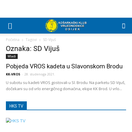
Početna
Tagovi
SD Vijuš
Oznaka: SD Vijuš
Mladi
Pobjeda VROS kadeta u Slavonskom Brodu
KK-VROS
-
28. studenoga 2021.
U subotu su kadeti VROS gostovali u Sl. Brodu. Na parketu SD Vijuš,
dočekani su od vrlo energičnog domaćina, ekipe KK Brod. U vrlo...
HKS TV