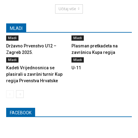
Učitaj više
MLADI
Mladi
Mladi
Državno Prvenstvo U12 –
Plasman pretkadeta na
Zagreb 2025.
završnicu Kupa regija
Mladi
Mladi
Kadeti Vrijednosnica se
U-11
plasirali u završni turnir Kup
regija Prvenstva Hrvatske
FACEBOOK