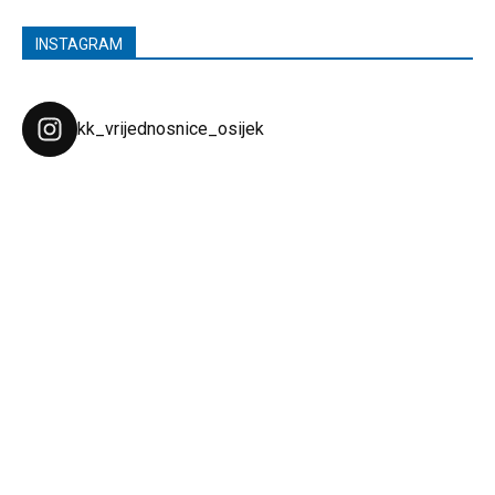
INSTAGRAM
kk_vrijednosnice_osijek