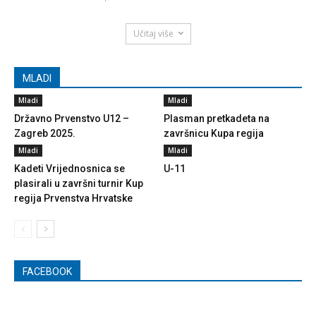
Učitaj više
MLADI
Mladi
Mladi
Državno Prvenstvo U12 –
Plasman pretkadeta na
Zagreb 2025.
završnicu Kupa regija
Mladi
Mladi
Kadeti Vrijednosnica se
U-11
plasirali u završni turnir Kup
regija Prvenstva Hrvatske
FACEBOOK