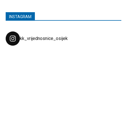
INSTAGRAM
kk_vrijednosnice_osijek