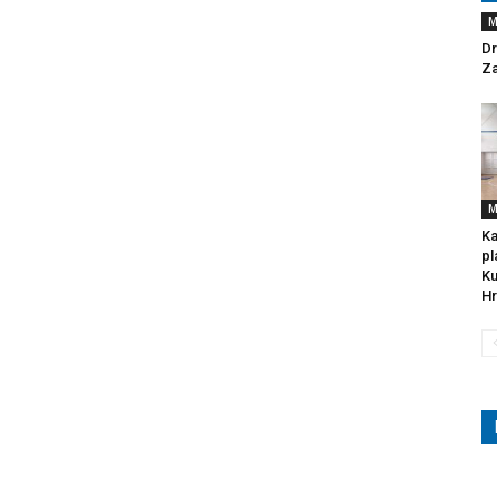
M
Dr
Za
M
Ka
pl
Ku
Hr