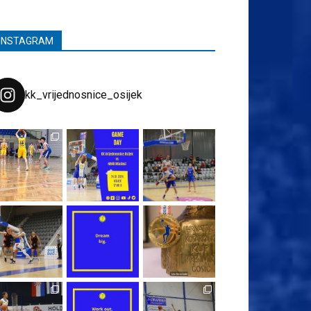
INSTAGRAM
kk_vrijednosnice_osijek