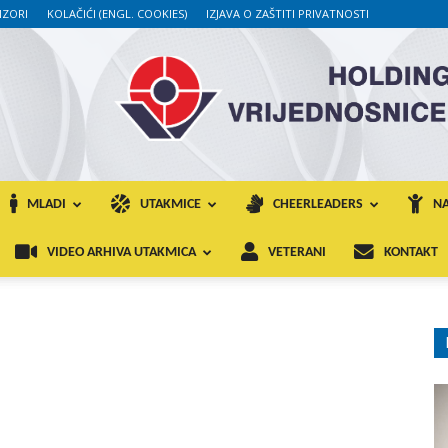
ZORI
KOLAČIĆI (ENGL. COOKIES)
IZJAVA O ZAŠTITI PRIVATNOSTI
MLADI
UTAKMICE
CHEERLEADERS
NA
VIDEO ARHIVA UTAKMICA
VETERANI
KONTAKT