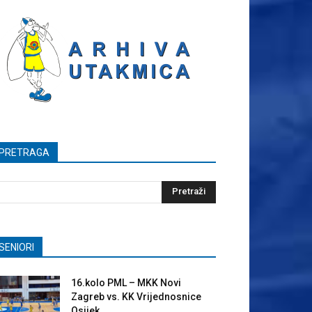
PRETRAGA
SENIORI
16.kolo PML – MKK Novi
Zagreb vs. KK Vrijednosnice
Osijek