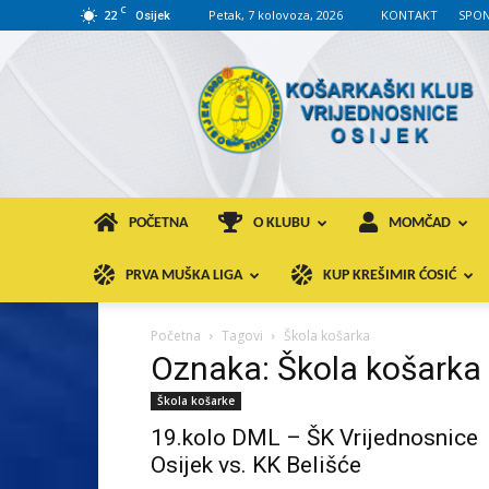
C
22
Petak, 7 kolovoza, 2026
KONTAKT
SPON
Osijek
KK
VROS
POČETNA
O KLUBU
MOMČAD
PRVA MUŠKA LIGA
KUP KREŠIMIR ĆOSIĆ
Početna
Tagovi
Škola košarka
Oznaka: Škola košarka
Škola košarke
19.kolo DML – ŠK Vrijednosnice
Osijek vs. KK Belišće