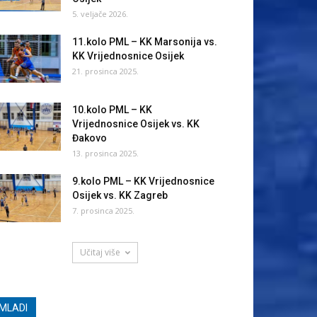
5. veljače 2026.
11.kolo PML – KK Marsonija vs.
KK Vrijednosnice Osijek
21. prosinca 2025.
10.kolo PML – KK
Vrijednosnice Osijek vs. KK
Đakovo
13. prosinca 2025.
9.kolo PML – KK Vrijednosnice
Osijek vs. KK Zagreb
7. prosinca 2025.
Učitaj više
MLADI