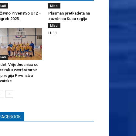
ladi
Mladi
žavno Prvenstvo U12 –
Plasman pretkadeta na
greb 2025.
završnicu Kupa regija
Mladi
U-11
ladi
deti Vrijednosnica se
asirali u završni turnir
p regija Prvenstva
vatske
FACEBOOK