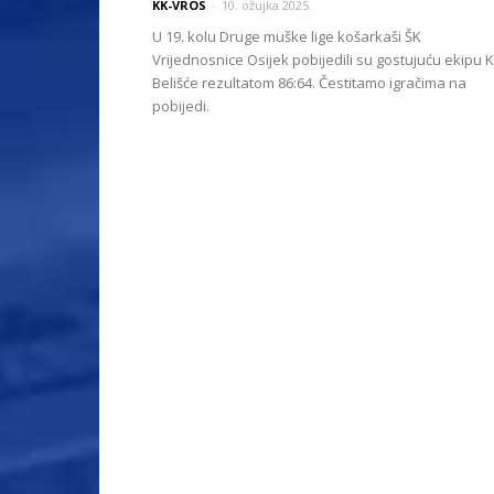
KK-VROS
-
10. ožujka 2025.
U 19. kolu Druge muške lige košarkaši ŠK
Vrijednosnice Osijek pobijedili su gostujuću ekipu 
Belišće rezultatom 86:64. Čestitamo igračima na
pobijedi.