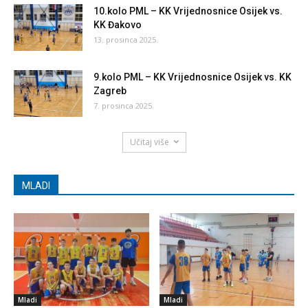
10.kolo PML – KK Vrijednosnice Osijek vs.
KK Đakovo
13. prosinca 2025.
9.kolo PML – KK Vrijednosnice Osijek vs. KK
Zagreb
7. prosinca 2025.
Učitaj više
MLADI
Mladi
Mladi