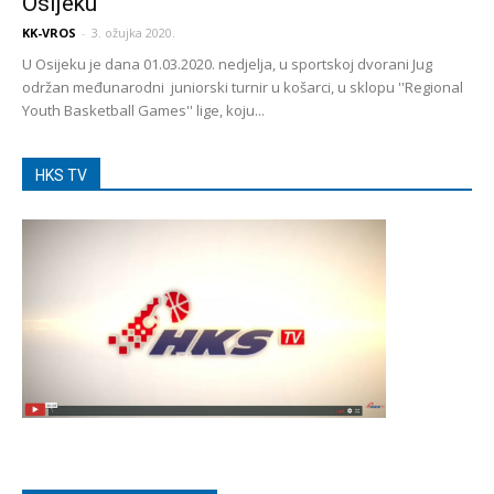
Osijeku
KK-VROS
-
3. ožujka 2020.
U Osijeku je dana 01.03.2020. nedjelja, u sportskoj dvorani Jug
održan međunarodni juniorski turnir u košarci, u sklopu ''Regional
Youth Basketball Games'' lige, koju...
HKS TV