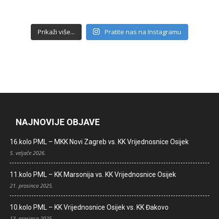
Prikaži više...
Pratite nas na Instagramu
NAJNOVIJE OBJAVE
16.kolo PML – MKK Novi Zagreb vs. KK Vrijednosnice Osijek
5. veljače 2026.
11.kolo PML – KK Marsonija vs. KK Vrijednosnice Osijek
21. prosinca 2025.
10.kolo PML – KK Vrijednosnice Osijek vs. KK Đakovo
13. prosinca 2025.