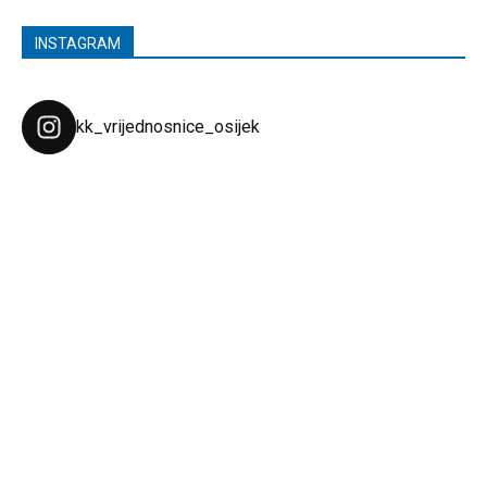
INSTAGRAM
kk_vrijednosnice_osijek