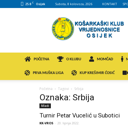
C
25.8
Subota, 8 kolovoza, 2026
KONTAKT
SP
Osijek
KK
VROS
POČETNA
O KLUBU
MOMČAD
PRVA MUŠKA LIGA
KUP KREŠIMIR ĆOSIĆ
Početna
Tagovi
Srbija
Oznaka: Srbija
Mladi
Turnir Petar Vucelić u Subotici
KK-VROS
-
20. lipnja 2022.