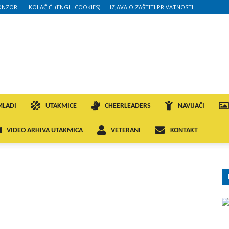
ONZORI
KOLAČIĆI (ENGL. COOKIES)
IZJAVA O ZAŠTITI PRIVATNOSTI
MLADI
UTAKMICE
CHEERLEADERS
NAVIJAČI
VIDEO ARHIVA UTAKMICA
VETERANI
KONTAKT