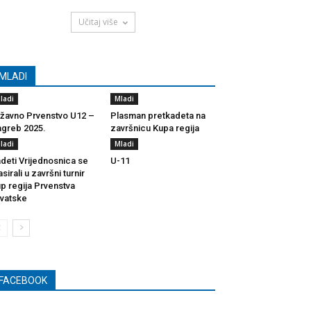
Učitaj više
MLADI
ladi
Mladi
žavno Prvenstvo U12 –
Plasman pretkadeta na
greb 2025.
završnicu Kupa regija
ladi
Mladi
deti Vrijednosnica se
U-11
asirali u završni turnir
p regija Prvenstva
vatske
FACEBOOK