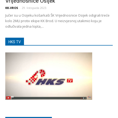
Vrijednosnice Osijek
KK-VROS
-
29. listopada 2023.
Jučer su u Osijeku košarkaši ŠK Vrijednosnice Osijek odigrali treće
kolo 2MLI protiv ekipe KK Brod. U neizvjesnoj utakmici koju je
odlučivala jedna lopta,...
HKS TV