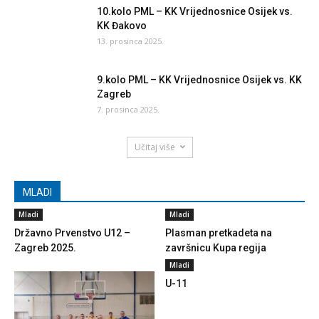
10.kolo PML – KK Vrijednosnice Osijek vs.
KK Đakovo
13. prosinca 2025.
9.kolo PML – KK Vrijednosnice Osijek vs. KK
Zagreb
7. prosinca 2025.
Učitaj više
MLADI
Mladi
Mladi
Državno Prvenstvo U12 –
Plasman pretkadeta na
Zagreb 2025.
završnicu Kupa regija
Mladi
U-11