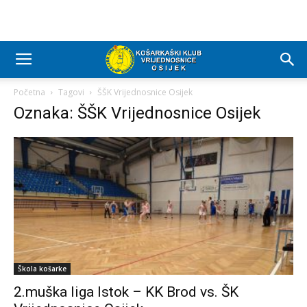
Početna
Tagovi
ŠŠK Vrijednosnice Osijek
Oznaka: ŠŠK Vrijednosnice Osijek
Škola košarke
2.muška liga Istok – KK Brod vs. ŠK