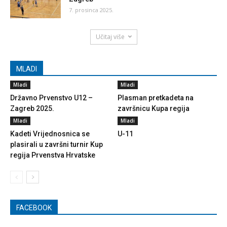
7. prosinca 2025.
Učitaj više
MLADI
Mladi
Mladi
Državno Prvenstvo U12 –
Plasman pretkadeta na
Zagreb 2025.
završnicu Kupa regija
Mladi
Mladi
Kadeti Vrijednosnica se
U-11
plasirali u završni turnir Kup
regija Prvenstva Hrvatske
FACEBOOK