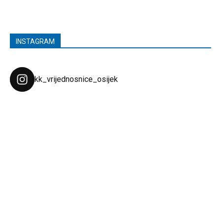
INSTAGRAM
kk_vrijednosnice_osijek