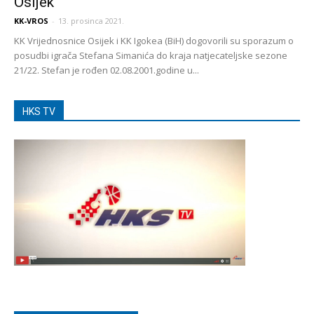
Osijek
KK-VROS
-
13. prosinca 2021.
KK Vrijednosnice Osijek i KK Igokea (BiH) dogovorili su sporazum o
posudbi igrača Stefana Simanića do kraja natjecateljske sezone
21/22. Stefan je rođen 02.08.2001.godine u...
HKS TV