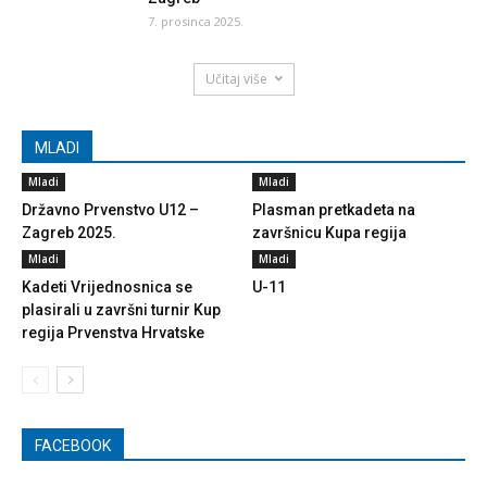
7. prosinca 2025.
Učitaj više
MLADI
Mladi
Mladi
Državno Prvenstvo U12 –
Plasman pretkadeta na
Zagreb 2025.
završnicu Kupa regija
Mladi
Mladi
Kadeti Vrijednosnica se
U-11
plasirali u završni turnir Kup
regija Prvenstva Hrvatske
FACEBOOK