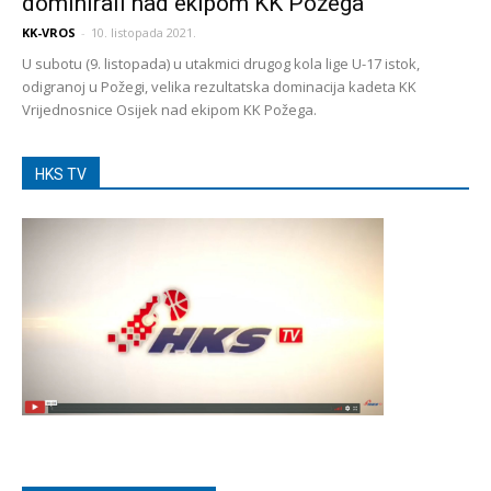
dominirali nad ekipom KK Požega
KK-VROS
-
10. listopada 2021.
U subotu (9. listopada) u utakmici drugog kola lige U-17 istok,
odigranoj u Požegi, velika rezultatska dominacija kadeta KK
Vrijednosnice Osijek nad ekipom KK Požega.
HKS TV