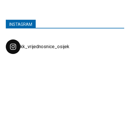
INSTAGRAM
kk_vrijednosnice_osijek