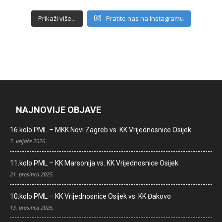
Prikaži više...
Pratite nas na Instagramu
NAJNOVIJE OBJAVE
16.kolo PML – MKK Novi Zagreb vs. KK Vrijednosnice Osijek
5. veljače 2026.
11.kolo PML – KK Marsonija vs. KK Vrijednosnice Osijek
21. prosinca 2025.
10.kolo PML – KK Vrijednosnice Osijek vs. KK Đakovo
13. prosinca 2025.