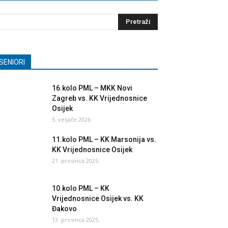
SENIORI
16.kolo PML – MKK Novi
Zagreb vs. KK Vrijednosnice
Osijek
5. veljače 2026.
11.kolo PML – KK Marsonija vs.
KK Vrijednosnice Osijek
21. prosinca 2025.
10.kolo PML – KK
Vrijednosnice Osijek vs. KK
Đakovo
13. prosinca 2025.