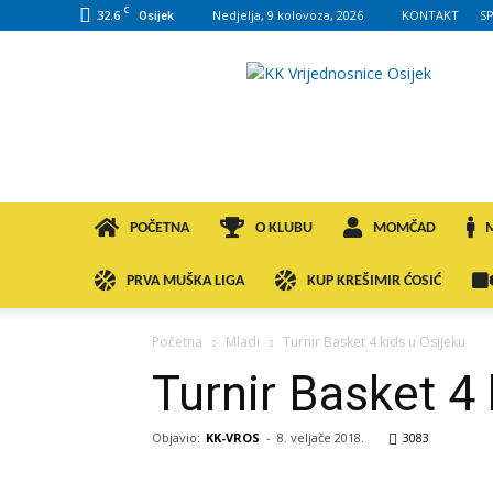
C
32.6
Nedjelja, 9 kolovoza, 2026
KONTAKT
S
Osijek
KK
VROS
POČETNA
O KLUBU
MOMČAD
PRVA MUŠKA LIGA
KUP KREŠIMIR ĆOSIĆ
Početna
Mladi
Turnir Basket 4 kids u Osijeku
Turnir Basket 4 
Objavio:
KK-VROS
-
8. veljače 2018.
3083