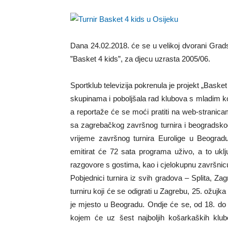
Dana 24.02.2018. će se u velikoj dvorani Gradski
”Basket 4 kids”, za djecu uzrasta 2005/06.
Sportklub televizija pokrenula je projekt „Baske
skupinama i poboljšala rad klubova s mladim ko
a reportaže će se moći pratiti na web-strani
sa zagrebačkog završnog turnira i beogradskog
vrijeme završnog turnira Eurolige u Beogradu
emitirat će 72 sata programa uživo, a to uklju
razgovore s gostima, kao i cjelokupnu završnicu
Pobjednici turnira iz svih gradova – Splita, 
turniru koji će se odigrati u Zagrebu, 25. ožujk
je mjesto u Beogradu
. Ondje će se, od 18. do 2
kojem će uz šest najboljih košarkaških klub