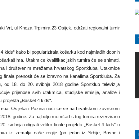
 Vrt, ul Kneza Trpimira 23 Osijek, održati regionalni turnir
t 4 kids“ kako bi popularizirala košarku kod najmlađih dobnih
šarkašima. Utakmice kvalifikacijskih turnira će se snimati,
cama i društvenim mrežama hrvatskog Sportkluba. Utakmice
 finala prenosit će se izravno na kanalima Sportkluba. Za
, od 18. do 20. svibnja 2018 godine Sportklub televizija
čuje prijenose svih utakmica, studijske emisije, analize i
 projekta „Basket 4 kids“.
Zagreba, Osijeka i Pazina naći će se na hrvatskom završnom
a 2018. godine. Za najbolju momčad s tog turnira rezervirano
0. svibnja odigrati veliko finale projekta „Basket 4 kids“ u
ova iz zemalja naše regije (po jedan iz Srbije, Bosne i