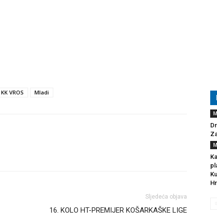
KK VROS
Mladi
M
Dr
Za
M
Ka
pl
Ku
Hr
Sljedeća objava
16. KOLO HT-PREMIJER KOŠARKAŠKE LIGE