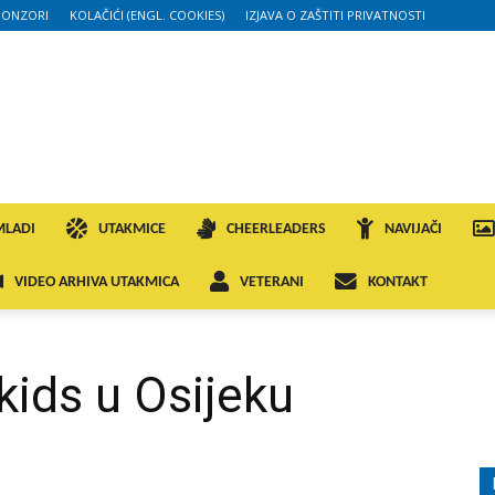
PONZORI
KOLAČIĆI (ENGL. COOKIES)
IZJAVA O ZAŠTITI PRIVATNOSTI
MLADI
UTAKMICE
CHEERLEADERS
NAVIJAČI
VIDEO ARHIVA UTAKMICA
VETERANI
KONTAKT
kids u Osijeku