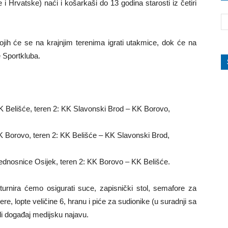
 Hrvatske) naći i košarkaši do 13 godina starosti iz četiri
kojih će se na krajnjim terenima igrati utakmice, dok će na
e Sportkluba.
KK Belišće, teren 2: KK Slavonski Brod – KK Borovo,
KK Borovo, teren 2: KK Belišće – KK Slavonski Brod,
jednosnice Osijek, teren 2: KK Borovo – KK Belišće.
 turnira ćemo osigurati suce, zapisnički stol, semafore za
ere, lopte veličine 6, hranu i piće za sudionike (u suradnji sa
eli događaj medijsku najavu.