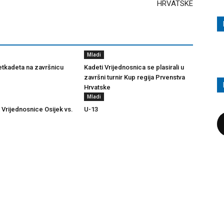
HRVATSKE
Mladi
tkadeta na završnicu
Kadeti Vrijednosnica se plasirali u
završni turnir Kup regija Prvenstva
Hrvatske
Mladi
 Vrijednosnice Osijek vs.
U-13