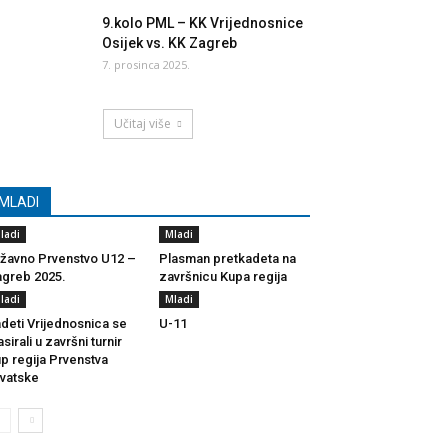
9.kolo PML – KK Vrijednosnice
Osijek vs. KK Zagreb
7. prosinca 2025.
Učitaj više
MLADI
ladi
Mladi
žavno Prvenstvo U12 –
Plasman pretkadeta na
greb 2025.
završnicu Kupa regija
ladi
Mladi
deti Vrijednosnica se
U-11
asirali u završni turnir
p regija Prvenstva
vatske