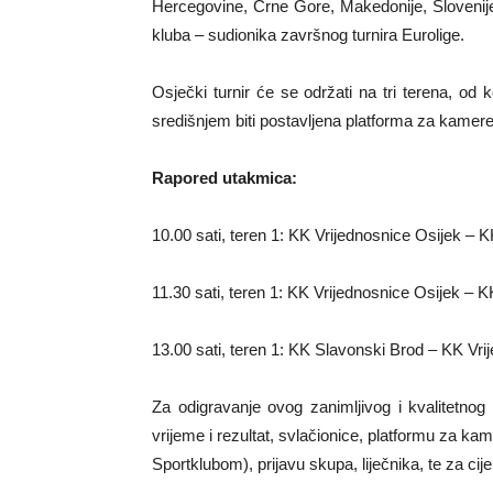
Hercegovine, Crne Gore, Makedonije, Slovenije i
kluba – sudionika završnog turnira Eurolige.
Osječki turnir će se održati na tri terena, od 
središnjem biti postavljena platforma za kamer
Rapored utakmica:
10.00 sati, teren 1: KK Vrijednosnice Osijek – 
11.30 sati, teren 1: KK Vrijednosnice Osijek – 
13.00 sati, teren 1: KK Slavonski Brod – KK Vri
Za odigravanje ovog zanimljivog i kvalitetnog
vrijeme i rezultat, svlačionice, platformu za kam
Sportklubom), prijavu skupa, liječnika, te za cij