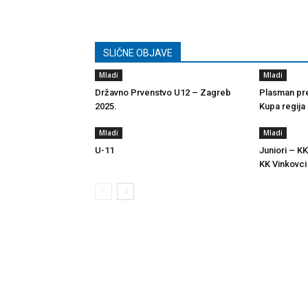
SLIČNE OBJAVE
Mladi
Mladi
Državno Prvenstvo U12 – Zagreb
Plasman pre
2025.
Kupa regija
Mladi
Mladi
U-11
Juniori – KK
KK Vinkovci