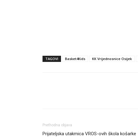
TAGOVI
Basket4Kids
KK Vrijednosnice Osijek
Dijeli
Prethodna objava
Prijateljska utakmica VROS-ovih škola košarke