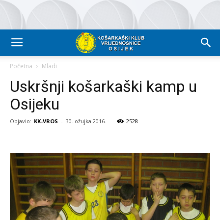
Početna
Mladi
Uskršnji košarkaški kamp u
Osijeku
Objavio:
KK-VROS
-
30. ožujka 2016.
2528