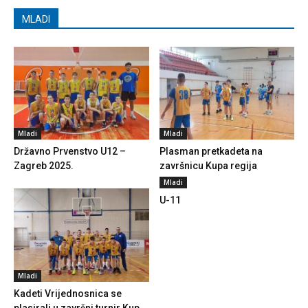
MLADI
Mladi
Mladi
Državno Prvenstvo U12 –
Plasman pretkadeta na
Zagreb 2025.
završnicu Kupa regija
Mladi
U-11
Mladi
Kadeti Vrijednosnica se
plasirali u završni turnir Kup