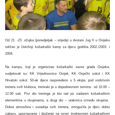
Od 21. -23. ožujka (ponedjeljak – srijeda) u dvorani Jug II u Osijeku
održan je Uskršnji košarkaški kamp za djecu godišta 2002./2003. i
2004.
Na kampu, koji je organizirao košarkaški savez grada Osijeka,
sudjelovali su: KK Vrijednosnice Osijek, KK Osječki sokol i KK
Hrvatski sokol. 50-ak djece raspoređeno u 5 ekipa, pod vodstvom
trenera svih klubova, treniralo je u dopodnevnom terminu od 10.00 –
12.00 sati. Prvi dio treninga je bio rad po zadanim košarkaškim
elementima u skupinama, a drugi dio – utakmica između skupina.
Dobra atmosfera i suradnja svih trenera, omogućila je djeci dobru
zabavu, upoznavanje i druženje na ovom trodnevnom košarkaškom