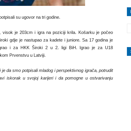
tpisali su ugovor na tri godine.
visok je 203cm i igra na poziciji krila. Košarku je počeo
roki gdje je nastupao za kadete i juniore. Sa 17 godina je
igrao i za HKK Široki 2 u 2. ligi BiH. Igrao je za U18
om Prvenstvu u Latviji.
 je da smo potpisali mladog i perspektivnog igrača, potrudit
 iskorak u svojoj karijeri i da pomogne u ostvarivanju