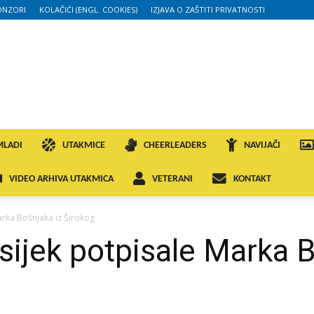
ONZORI
KOLAČIĆI (ENGL. COOKIES)
IZJAVA O ZAŠTITI PRIVATNOSTI
MLADI
UTAKMICE
CHEERLEADERS
NAVIJAČI
VIDEO ARHIVA UTAKMICA
VETERANI
KONTAKT
arka Bošnjaka iz Širokog
sijek potpisale Marka B