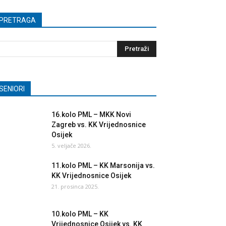
PRETRAGA
SENIORI
16.kolo PML – MKK Novi
Zagreb vs. KK Vrijednosnice
Osijek
5. veljače 2026.
11.kolo PML – KK Marsonija vs.
KK Vrijednosnice Osijek
21. prosinca 2025.
10.kolo PML – KK
Vrijednosnice Osijek vs. KK