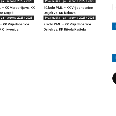
iga - sezona 2025 / 2026
Prva muška liga - sezona 2025 / 2026
 – KK Marsonija vs. KK
10.kolo PML – KK Vrijednosnice
ce Osijek
Osijek vs. KK Đakovo
iga - sezona 2025 / 2026
Prva muška liga - sezona 2025 / 2026
– KK Vrijednosnice
7.kolo PML – KK Vrijednosnice
K Crikvenica
Osijek vs. KK Ribola Kaštela