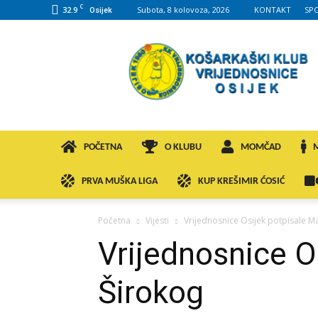
C
32.9
Subota, 8 kolovoza, 2026
KONTAKT
SP
Osijek
KK
VROS
POČETNA
O KLUBU
MOMČAD
PRVA MUŠKA LIGA
KUP KREŠIMIR ĆOSIĆ
Početna
Vijesti
Vrijednosnice Osijek potpisale M
Vrijednosnice O
Širokog