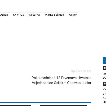
Osijek
KK VROS
Košarka
Marko Bošnjak
Osijek
M
Sljedeća objava
Dr
Poluzavršnica U13 Prvenstva Hrvatske
Za
Vrijednosnice Osijek – Cedevita Junior
M
Ka
pl
Ku
Hr