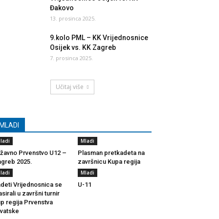
Đakovo
13. prosinca 2025.
9.kolo PML – KK Vrijednosnice
Osijek vs. KK Zagreb
7. prosinca 2025.
Učitaj više
MLADI
ladi
Mladi
žavno Prvenstvo U12 –
Plasman pretkadeta na
greb 2025.
završnicu Kupa regija
ladi
Mladi
deti Vrijednosnica se
U-11
asirali u završni turnir
p regija Prvenstva
vatske