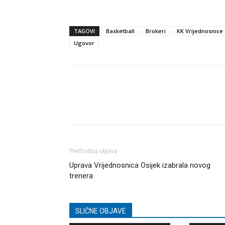
TAGOVI
Basketball
Brokeri
KK Vrijednosnice 
Ugovor
Dijeli
Prethodna objava
Uprava Vrijednosnica Osijek izabrala novog
trenera
SLIČNE OBJAVE