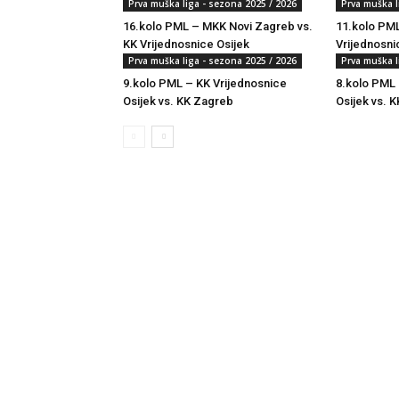
Prva muška liga - sezona 2025 / 2026
Prva muška l
16.kolo PML – MKK Novi Zagreb vs.
11.kolo PML
KK Vrijednosnice Osijek
Vrijednosni
Prva muška liga - sezona 2025 / 2026
Prva muška l
9.kolo PML – KK Vrijednosnice
8.kolo PML 
Osijek vs. KK Zagreb
Osijek vs. K