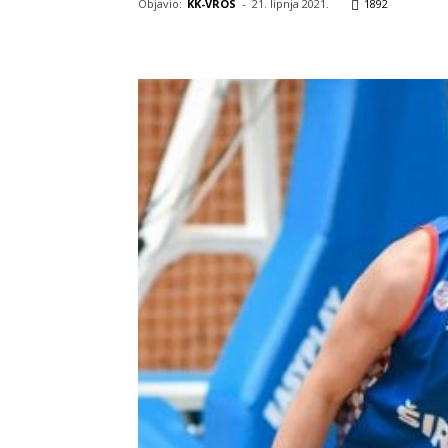
Objavio:
KK-VROS
-
21. lipnja 2021.
1892