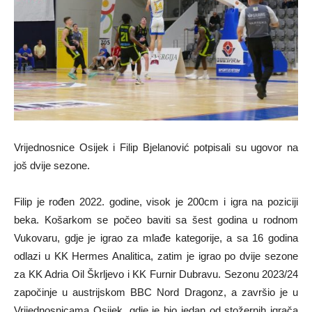
Vrijednosnice Osijek i Filip Bjelanović potpisali su ugovor na
još dvije sezone.
Filip je rođen 2022. godine, visok je 200cm i igra na poziciji
beka. Košarkom se počeo baviti sa šest godina u rodnom
Vukovaru, gdje je igrao za mlađe kategorije, a sa 16 godina
odlazi u KK Hermes Analitica, zatim je igrao po dvije sezone
za KK Adria Oil Škrljevo i KK Furnir Dubravu. Sezonu 2023/24
započinje u austrijskom BBC Nord Dragonz, a završio je u
Vrijednosnicama Osijek, gdje je bio jedan od stožernih igrača