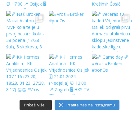
Prikaži više...
Pratite nas na Instagramu