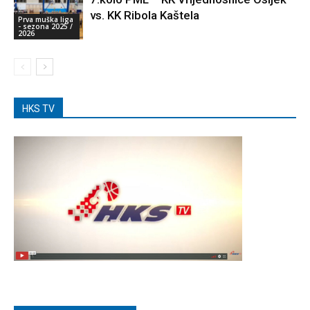
vs. KK Ribola Kaštela
Prva muška liga
- sezona 2025 /
2026
HKS TV