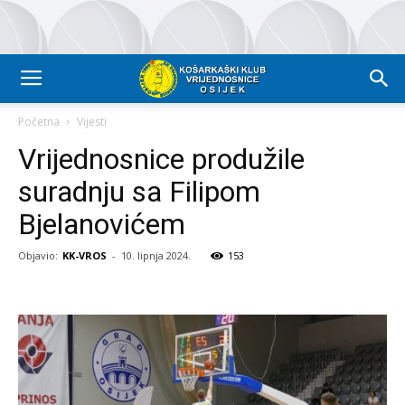
Početna
Vijesti
Vrijednosnice produžile
suradnju sa Filipom
Bjelanovićem
Objavio:
KK-VROS
-
10. lipnja 2024.
153