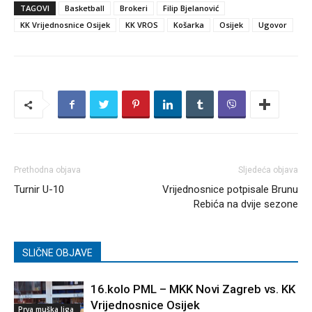
TAGOVI
Basketball
Brokeri
Filip Bjelanović
KK Vrijednosnice Osijek
KK VROS
Košarka
Osijek
Ugovor
Prethodna objava
Sljedeća objava
Turnir U-10
Vrijednosnice potpisale Brunu
Rebića na dvije sezone
SLIČNE OBJAVE
16.kolo PML – MKK Novi Zagreb vs. KK
Vrijednosnice Osijek
Prva muška liga