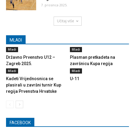
7. prosinca 2025.
Učitaj više
MLADI
Mladi
Mladi
Državno Prvenstvo U12 –
Plasman pretkadeta na
Zagreb 2025.
završnicu Kupa regija
Mladi
Mladi
Kadeti Vrijednosnica se
U-11
plasirali u završni turnir Kup
regija Prvenstva Hrvatske
FACEBOOK