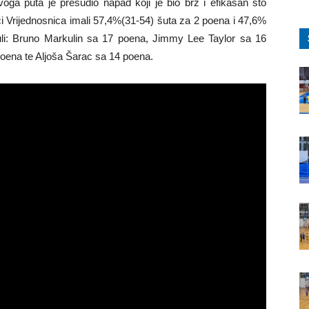
voga puta je presudio napad koji je bio brz i efikasan što
ači Vrijednosnica imali 57,4%(31-54) šuta za 2 poena i 47,6%
uli: Bruno Markulin sa 17 poena, Jimmy Lee Taylor sa 16
poena te Aljoša Šarac sa 14 poena.