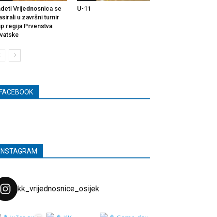
deti Vrijednosnica se
U-11
asirali u završni turnir
p regija Prvenstva
vatske
FACEBOOK
INSTAGRAM
kk_vrijednosnice_osijek