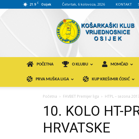
C
21.9
Četvrtak, 6 kolovoza, 2026
KONTAKT
Osijek
KK
VROS
POČETNA
O KLUBU
MOMČAD
PRVA MUŠKA LIGA
KUP KREŠIMIR ĆOSIĆ
Početna
FAVBET Premijer liga
HTPL – sezona 2017
10. KOLO HT-
HRVATSKE