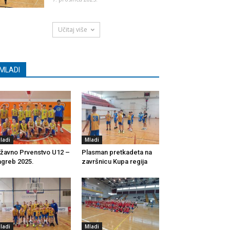
Učitaj više
MLADI
ladi
Mladi
žavno Prvenstvo U12 –
Plasman pretkadeta na
greb 2025.
završnicu Kupa regija
ladi
Mladi