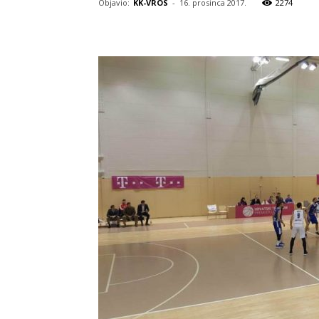
Objavio:
KK-VROS
-
16. prosinca 2017.
2274