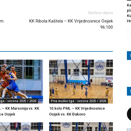
Ka
pl
Sljedeća objava
Ku
om
KK Ribola Kaštela – KK Vrijednosnice Osijek
Hr
96:100
iga - sezona 2025 / 2026
Prva muška liga - sezona 2025 / 2026
 – KK Marsonija vs. KK
10.kolo PML – KK Vrijednosnice
ce Osijek
Osijek vs. KK Đakovo