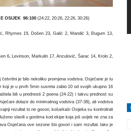
E OSIJEK 96:100
(24:22, 20:26, 22:26, 30:26)
lić, Rhymes 19, Došen 23, Galić 2, Mandić 3, Đugum 13,
šen 6, Levinson, Markulin 17, Anzulović, Šarac 14, Krolo 2,
četvrtini je bilo nekoliko promjena vodstva. Osječane je tu
r koji je u prvih 5min susreta zabio 10 od svojih ukupno 16
tela bili u prednosti 2 poena (24-22) i takvu prednost su
Osječani dolaze do minimalnog vodstva (37-38), ali vodstva
rajnji rezultat to ne govori, košarkaši Osijeka su kontrolirali
luženo slavili u gostima kod ekipe koja još uvijek ne zna za
ava Osječana ove sezone što govori i sam rezultat. Iako je