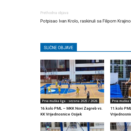
Prethodna objava
Potpisao Ivan Krolo, raskinuli sa Filipom Krajin
SLIČNE OBJAVE
Prva muška liga - sezona 2025 / 2026
Prva muška l
16.kolo PML – MKK Novi Zagreb vs.
11.kolo PML
KK Vrijednosnice Osijek
Vrijednosni