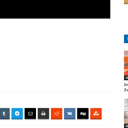
M
Dr
Za
M