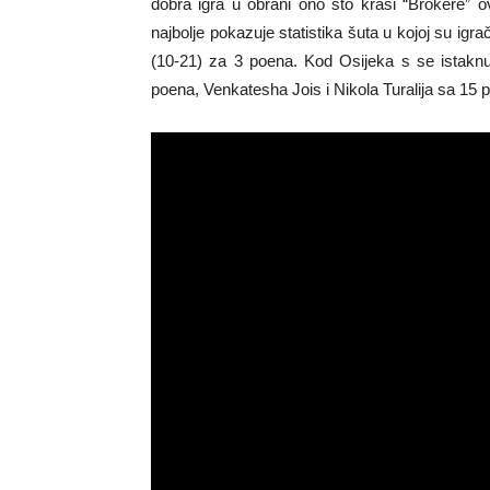
dobra igra u obrani ono što krasi “Brokere” o
najbolje pokazuje statistika šuta u kojoj su igr
(10-21) za 3 poena. Kod Osijeka s se istakn
poena, Venkatesha Jois i Nikola Turalija sa 15 