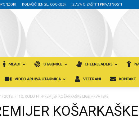
SPONZORI
KOLAČIĆI (ENGL. COOKIES)
IZJAVA O ZAŠTITI PRIVATNOSTI
MLADI
UTAKMICE
CHEERLEADERS
NA
VIDEO ARHIVA UTAKMICA
VETERANI
KONTAKT
 / 2018
10. KOLO HT-PREMIJER KOŠARKAŠKE LIGE HRVATSKE
PREMIJER KOŠARKAŠKE