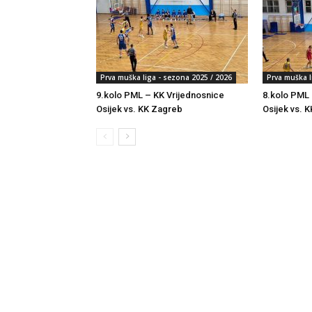
Prva muška liga - sezona 2025 / 2026
Prva muška l
9.kolo PML – KK Vrijednosnice
8.kolo PML 
Osijek vs. KK Zagreb
Osijek vs. K