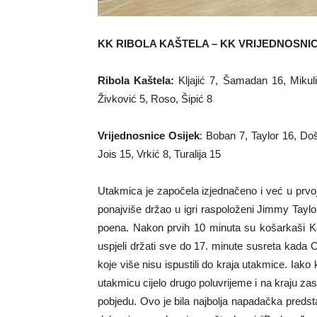
KK RIBOLA KAŠTELA – KK VRIJEDNOSNIC
Ribola Kaštela:
Kljajić 7, Šamadan 16, Miku
Živković 5, Roso, Šipić 8
Vrijednosnice Osijek
: Boban 7, Taylor 16, Do
Jois 15, Vrkić 8, Turalija 15
Utakmica je započela izjednačeno i već u prvoj 
ponajviše držao u igri raspoloženi Jimmy Taylo
poena. Nakon prvih 10 minuta su košarkaši Kaš
uspjeli držati sve do 17. minute susreta kada 
koje više nisu ispustili do kraja utakmice. Iako k
utakmicu cijelo drugo poluvrijeme i na kraju zas
pobjedu. Ovo je bila najbolja napadačka predst