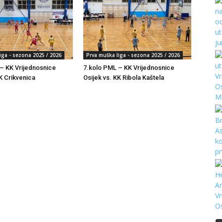
iga - sezona 2025 / 2026
Prva muška liga - sezona 2025 / 2026
– KK Vrijednosnice
7.kolo PML – KK Vrijednosnice
K Crikvenica
Osijek vs. KK Ribola Kaštela