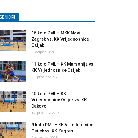
SENIORI
16.kolo PML – MKK Novi
Zagreb vs. KK Vrijednosnice
Osijek
5. veljače 2026.
11.kolo PML – KK Marsonija vs.
KK Vrijednosnice Osijek
21. prosinca 2025.
10.kolo PML – KK
Vrijednosnice Osijek vs. KK
Đakovo
13. prosinca 2025.
9.kolo PML – KK Vrijednosnice
Osijek vs. KK Zagreb
7. prosinca 2025.