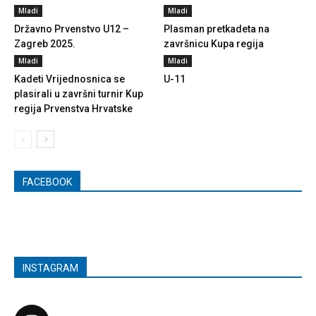
Mladi
Mladi
Državno Prvenstvo U12 –
Plasman pretkadeta na
Zagreb 2025.
završnicu Kupa regija
Mladi
Mladi
Kadeti Vrijednosnica se
U-11
plasirali u završni turnir Kup
regija Prvenstva Hrvatske
FACEBOOK
INSTAGRAM