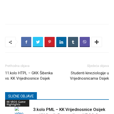
Prethodna objava
Sljedeća objava
11.kolo HTPL – GKK Šibenka
Studenti kineziologije u
vs. KK Vrijednosnice Osijek
Vrijednosnicama Osijek
SLIČNE OBJAVE
KK VROS Game
Highlights
3.kolo PML – KK Vrijednosnice Osijek