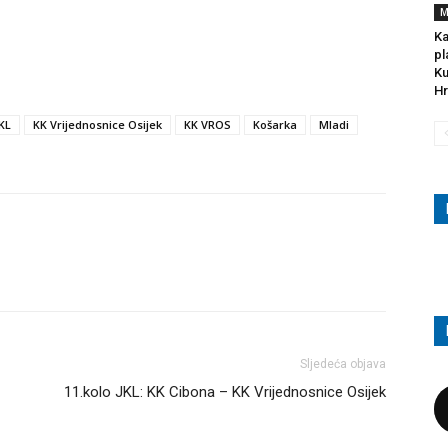
M
Ka
pl
Ku
Hr
KL
KK Vrijednosnice Osijek
KK VROS
Košarka
Mladi
Sljedeća objava
11.kolo JKL: KK Cibona – KK Vrijednosnice Osijek