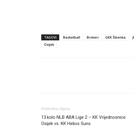
TAGOVI
Basketball
Brokeri
GKK Šibenka
J
Osijek
Dijeli
Prethodna objava
13.kolo NLB ABA Lige 2 – KK Vrijednosnice
Osijek vs. KK Helios Suns