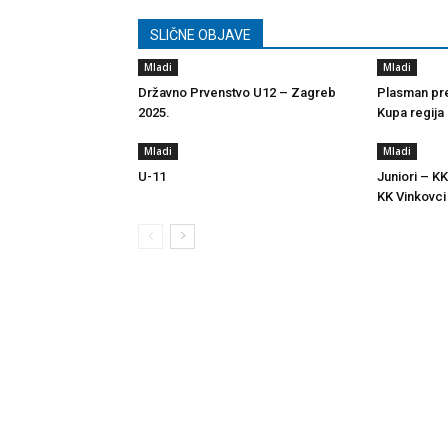
SLIČNE OBJAVE
Mladi
Mladi
Državno Prvenstvo U12 – Zagreb
Plasman pre
2025.
Kupa regija
Mladi
Mladi
U-11
Juniori – KK
KK Vinkovci