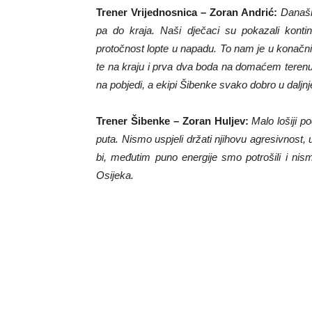
Trener Vrijednosnica – Zoran Andrić:
Današn
pa do kraja. Naši dječaci su pokazali konti
protočnost lopte u napadu. To nam je u konačnici
te na kraju i prva dva boda na domaćem teren
na pobjedi, a ekipi Šibenke svako dobro u daljn
Trener Šibenke – Zoran Huljev:
Malo lošiji p
puta. Nismo uspjeli držati njihovu agresivnost, u
bi, međutim puno energije smo potrošili i nis
Osijeka.