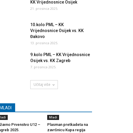
KK Vrijednosnice Osijek
21. prosinca 2025.
10.kolo PML – KK
Vrijednosnice Osijek vs. KK
Đakovo
13. prosinca 2025.
9.kolo PML – KK Vrijednosnice
Osijek vs. KK Zagreb
7. prosinca 2025.
Učitaj više
MLADI
ladi
Mladi
žavno Prvenstvo U12 –
Plasman pretkadeta na
greb 2025.
završnicu Kupa regija