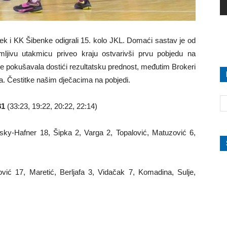
ek i KK Šibenke odigrali 15. kolo JKL. Domaći sastav je od
nimljivu utakmicu priveo kraju ostvarivši prvu pobjedu na
e pokušavala dostići rezultatsku prednost, međutim Brokeri
a. Čestitke našim dječacima na pobjedi.
81
(33:23, 19:22, 20:22, 22:14)
rsky-Hafner 18, Šipka 2, Varga 2, Topalović, Matuzović 6,
vić 17, Maretić, Berljafa 3, Vidačak 7, Komadina, Sulje,