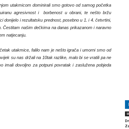
jom utakmicom dominirali smo gotovo od samog početka
nuiranu agresivnost i borbenost u obrani, te nešto bržu
 donijelo i rezultatsku prednost, posebno u 1. i 4. četvrtini,
u. Čestitam našim dečkima na danas prikazanom i naravno
jem natjecanju.
očetak utakmice, falilo nam je nešto igrača i umorni smo od
vijek su nas držali na 10tak razlike, malo bi se vratili pa ne
mo imali dovoljno za potpuni povratak i zaslužena pobjeda
M
Dr
Za