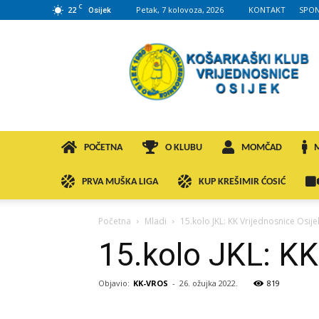
C
22
Petak, 7 kolovoza, 2026
KONTAKT
SPON
Osijek
KK
VROS
POČETNA
O KLUBU
MOMČAD
PRVA MUŠKA LIGA
KUP KREŠIMIR ĆOSIĆ
Početna
Mladi
15.kolo JKL: KK Vrijednosnice Osij
15.kolo JKL: KK
Objavio:
KK-VROS
-
26. ožujka 2022.
819