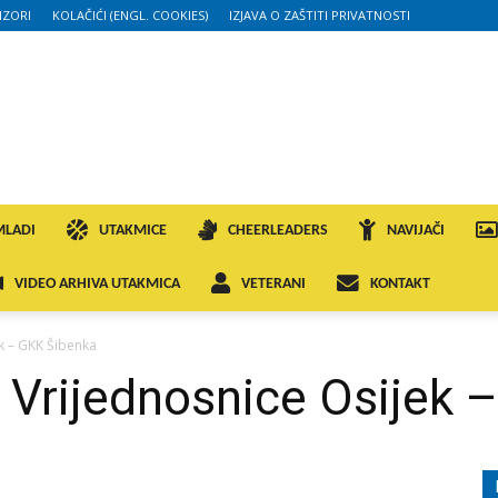
ZORI
KOLAČIĆI (ENGL. COOKIES)
IZJAVA O ZAŠTITI PRIVATNOSTI
MLADI
UTAKMICE
CHEERLEADERS
NAVIJAČI
VIDEO ARHIVA UTAKMICA
VETERANI
KONTAKT
ek – GKK Šibenka
 Vrijednosnice Osijek 