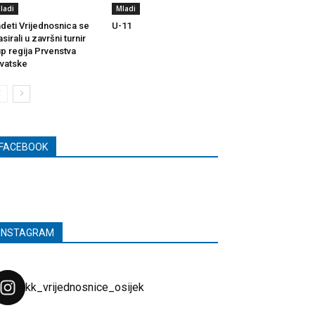
ladi
Mladi
deti Vrijednosnica se
U-11
asirali u završni turnir
p regija Prvenstva
vatske
FACEBOOK
INSTAGRAM
kk_vrijednosnice_osijek