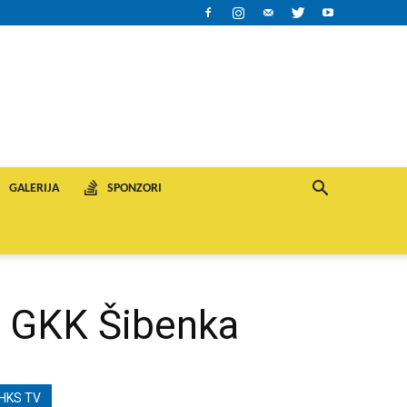
GALERIJA
SPONZORI
– GKK Šibenka
HKS TV