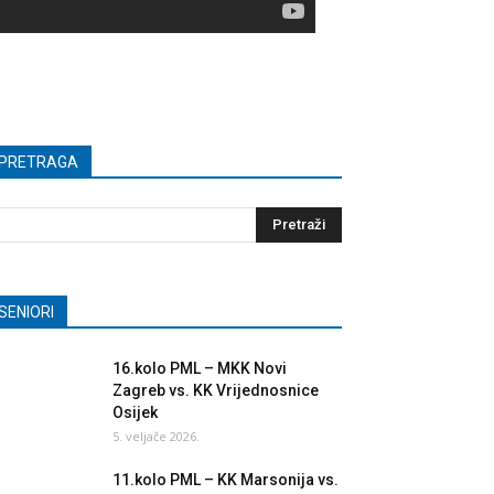
PRETRAGA
SENIORI
16.kolo PML – MKK Novi
Zagreb vs. KK Vrijednosnice
Osijek
5. veljače 2026.
11.kolo PML – KK Marsonija vs.