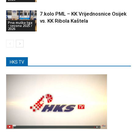
7.kolo PML – KK Vrijednosnice Osijek
vs. KK Ribola Kaštela
Prva muška liga
- sezona 2025 /
2026
HKS TV