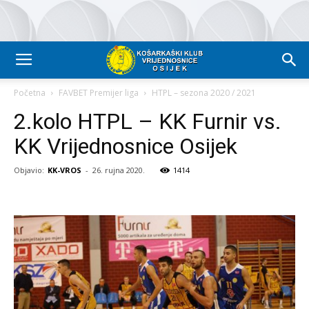
Početna
FAVBET Premijer liga
HTPL – sezona 2020 / 2021
2.kolo HTPL – KK Furnir vs.
KK Vrijednosnice Osijek
Objavio:
KK-VROS
-
26. rujna 2020.
1414