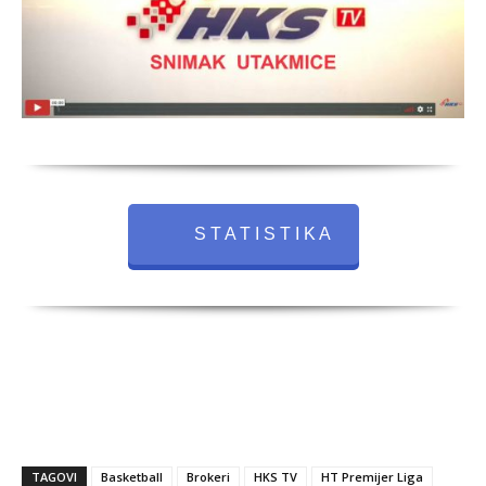
S T A T I S T I K A
TAGOVI
Basketball
Brokeri
HKS TV
HT Premijer Liga