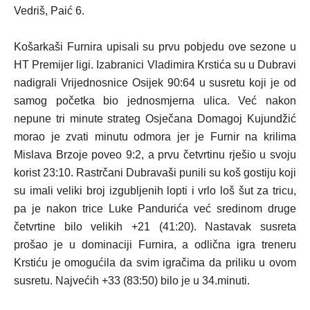
Vedriš, Paić 6.
Košarkaši Furnira upisali su prvu pobjedu ove sezone u
HT Premijer ligi. Izabranici Vladimira Krstića su u Dubravi
nadigrali Vrijednosnice Osijek 90:64 u susretu koji je od
samog početka bio jednosmjerna ulica. Već nakon
nepune tri minute strateg Osječana
Domagoj Kujundžić
morao je zvati minutu odmora jer je Furnir na krilima
Mislava Brzoje poveo 9:2, a prvu četvrtinu rješio u svoju
korist 23:10. Rastrčani Dubravaši punili su koš gostiju koji
su imali veliki broj izgubljenih lopti i vrlo loš šut za tricu,
pa je nakon trice Luke Pandurića već sredinom druge
četvrtine bilo velikih +21 (41:20). Nastavak susreta
prošao je u dominaciji Furnira, a odlična igra treneru
Krstiću je omogućila da svim igračima da priliku u ovom
susretu. Najvećih +33 (83:50) bilo je u 34.minuti.