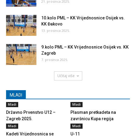
21. prosinca 2025.
10.kolo PML – KK Vrijednosnice Osijek vs.
KK Đakovo
13. prosinca 2025.
9.kolo PML – KK Vrijednosnice Osijek vs. KK
Zagreb
7. prosinca 2025.
Učitaj više
MLADI
Mladi
Mladi
Državno Prvenstvo U12 –
Plasman pretkadeta na
Zagreb 2025.
završnicu Kupa regija
Mladi
Mladi
Kadeti Vrijednosnica se
U-11