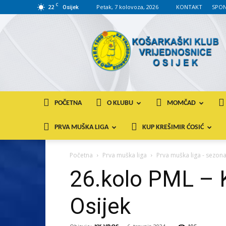
C
22
Petak, 7 kolovoza, 2026
KONTAKT
SPON
Osijek
KK
VROS
POČETNA
O KLUBU
MOMČAD
PRVA MUŠKA LIGA
KUP KREŠIMIR ĆOSIĆ
Početna
Prva muška liga
Prva muška liga - sezon
26.kolo PML – 
Osijek