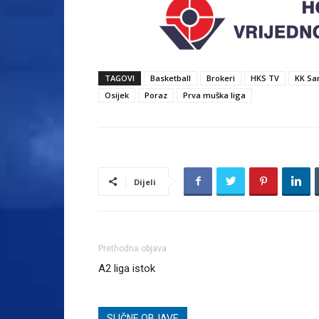
TAGOVI
Basketball
Brokeri
HKS TV
KK Sa
Osijek
Poraz
Prva muška liga
Dijeli
Prethodna objava
A2 liga istok
SLIČNE OBJAVE