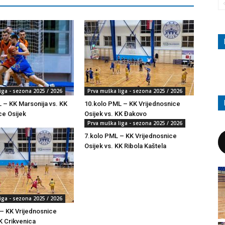
iga - sezona 2025 / 2026
Prva muška liga - sezona 2025 / 2026
 – KK Marsonija vs. KK
10.kolo PML – KK Vrijednosnice
ce Osijek
Osijek vs. KK Đakovo
Prva muška liga - sezona 2025 / 2026
7.kolo PML – KK Vrijednosnice
Osijek vs. KK Ribola Kaštela
iga - sezona 2025 / 2026
– KK Vrijednosnice
K Crikvenica