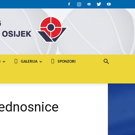
I
GALERIJA
SPONZORI
jednosnice