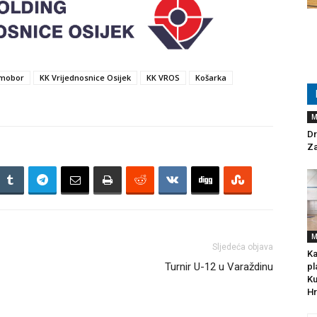
mobor
KK Vrijednosnice Osijek
KK VROS
Košarka
M
Dr
Za
M
Sljedeća objava
Ka
Turnir U-12 u Varaždinu
pl
Ku
Hr