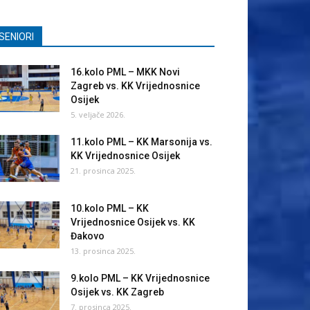
SENIORI
16.kolo PML – MKK Novi
Zagreb vs. KK Vrijednosnice
Osijek
5. veljače 2026.
11.kolo PML – KK Marsonija vs.
KK Vrijednosnice Osijek
21. prosinca 2025.
10.kolo PML – KK
Vrijednosnice Osijek vs. KK
Đakovo
13. prosinca 2025.
9.kolo PML – KK Vrijednosnice
Osijek vs. KK Zagreb
7. prosinca 2025.