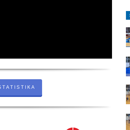
 T A T I S T I K A