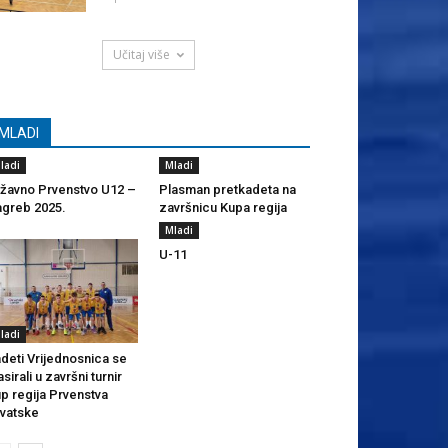
Učitaj više
MLADI
ladi
Mladi
žavno Prvenstvo U12 –
Plasman pretkadeta na
greb 2025.
završnicu Kupa regija
Mladi
U-11
ladi
deti Vrijednosnica se
asirali u završni turnir
p regija Prvenstva
vatske