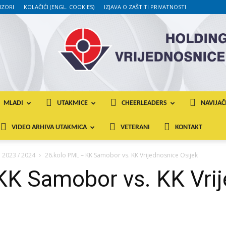
ZORI
KOLAČIĆI (ENGL. COOKIES)
IZJAVA O ZAŠTITI PRIVATNOSTI
MLADI
UTAKMICE
CHEERLEADERS
NAVIJAČ
VIDEO ARHIVA UTAKMICA
VETERANI
KONTAKT
a 2023 / 2024
26.kolo PML – KK Samobor vs. KK Vrijednosnice Osijek
KK Samobor vs. KK Vri