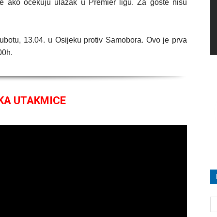
ije ako očekuju ulazak u Premier ligu. Za goste nisu
subotu, 13.04. u Osijeku protiv Samobora. Ovo je prva
00h.
KA UTAKMICE