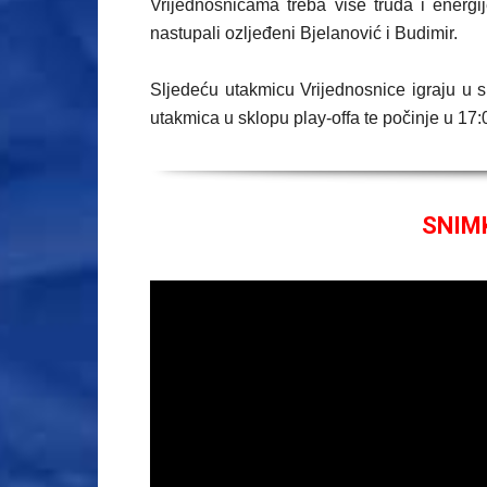
Vrijednosnicama treba više truda i energ
nastupali ozljeđeni Bjelanović i Budimir.
Sljedeću utakmicu Vrijednosnice igraju u 
utakmica u sklopu play-offa te počinje u 17:
SNIM