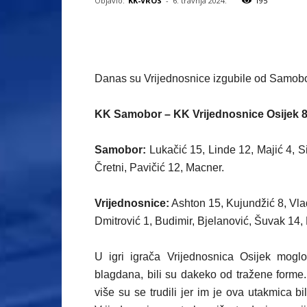
Objavio:
KK-VROS
-
6. travnja 2024.
195
Danas su Vrijednosnice izgubile od Samobo
KK Samobor – KK Vrijednosnice Osijek 
Samobor:
Lukačić 15, Linde 12, Majić 4, S
Čretni, Pavičić 12, Macner.
Vrijednosnice:
Ashton 15, Kujundžić 8, Vlad
Dmitrović 1, Budimir, Bjelanović, Šuvak 14, 
U igri igrača Vrijednosnica Osijek moglo 
blagdana, bili su dakeko od tražene forme.
više su se trudili jer im je ova utakmica b