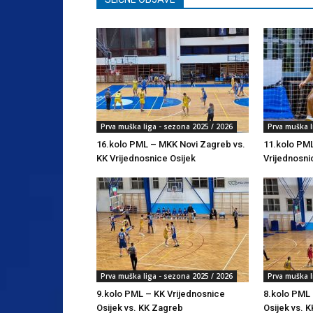
Prva muška liga - sezona 2025 / 2026
Prva muška l
16.kolo PML – MKK Novi Zagreb vs.
11.kolo PML
KK Vrijednosnice Osijek
Vrijednosni
Prva muška liga - sezona 2025 / 2026
Prva muška l
9.kolo PML – KK Vrijednosnice
8.kolo PML 
Osijek vs. KK Zagreb
Osijek vs. K