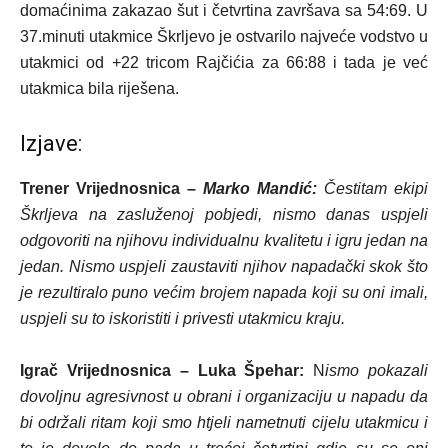
domaćinima zakazao šut i četvrtina završava sa 54:69. U
37.minuti utakmice Škrljevo je ostvarilo najveće vodstvo u
utakmici od +22 tricom Rajčićia za 66:88 i tada je već
utakmica bila riješena.
Izjave:
Trener Vrijednosnica –
Marko Mandić:
Čestitam ekipi
Škrljeva na zasluženoj pobjedi, nismo danas uspjeli
odgovoriti na njihovu individualnu kvalitetu i igru jedan na
jedan. Nismo uspjeli zaustaviti njihov napadački skok što
je rezultiralo puno većim brojem napada koji su oni imali,
uspjeli su to iskoristiti i privesti utakmicu kraju.
Igrač Vrijednosnica – Luka Špehar:
N
ismo pokazali
dovoljnu agresivnost u obrani i organizaciju u napadu da
bi održali ritam koji smo htjeli nametnuti cijelu utakmicu i