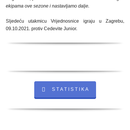
ekipama ove sezone i nastavljamo dalje.
Sljedeću utakmicu Vrijednosnice igraju u Zagrebu,
09.10.2021. protiv Cedevite Junior.
S T A T I S T I K A