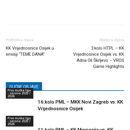
Prethodna objava
Sljedeća objava
KK Vrijednosnice Osijek u
3.kolo HTPL – KK
emisiji “TEME DANA”
Vrijednosnice Osijek vs. KK
Adria Oil Škrljevo – VROS
Game Highlights
SLIČNE OBJAVE
Prva muška liga
- sezona 2025 /
2026
16.kolo PML – MKK Novi Zagreb vs. KK
Vrijednosnice Osijek
Prva muška liga
- sezona 2025 /
2026
11.kolo PML – KK Marsonija vs. KK