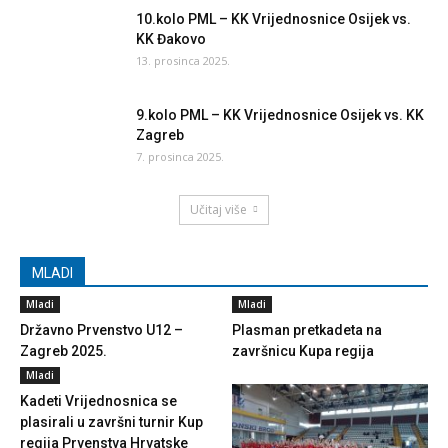
10.kolo PML – KK Vrijednosnice Osijek vs.
KK Đakovo
13. prosinca 2025.
9.kolo PML – KK Vrijednosnice Osijek vs. KK
Zagreb
7. prosinca 2025.
Učitaj više
MLADI
Mladi
Mladi
Državno Prvenstvo U12 –
Plasman pretkadeta na
Zagreb 2025.
završnicu Kupa regija
Mladi
Kadeti Vrijednosnica se
plasirali u završni turnir Kup
regija Prvenstva Hrvatske