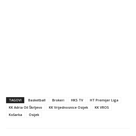
TAGOVI
Basketball
Brokeri
HKS TV
HT Premijer Liga
KK Adria Oil Škrljevo
KK Vrijednosnice Osijek
KK VROS
Košarka
Osijek