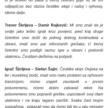
to je dovelo do pada u trećoj četvrtini gdje su se oni
odljepili,no bez obzira čestitke ekipi i našoj i njihovoj,
idemo dalje.
Trener Škrljeva – Damir Rajković:
Mi smo znali da je
ovdje jako teško igrati kroz povijest, pred kraj druge
četvrtine smo došli do jednog dobrog kontinuiteta u
obrani, imali smo par isforsiranih grešaka. U trećoj
četvrtini smo podigli razinu igre u obrani i prelomili
utakmicu. Čestitam dečkima na pobjedi.
Igrač Škrljeva – Stefan Šajin:
Čestitke ekipi Osijeka na
fer i korektnoj borbi, imali smo malo problem sa njihovom
tranzicijom, nismo uspjeli zaustaviti u prvom
poluvremenu, nismo dobro zatvarali reket. Na
poluvremenu smo popravili greške, uspostavili svoj ritam
utakmice i na kraju lagano završili. Svaka čast mojim
suigračima , pokazali smo da ćemo biti trn u oku mnogim