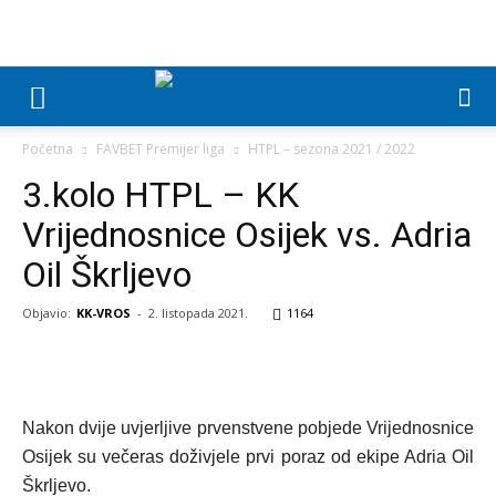
Početna
FAVBET Premijer liga
HTPL – sezona 2021 / 2022
3.kolo HTPL – KK
Vrijednosnice Osijek vs. Adria
Oil Škrljevo
Objavio:
KK-VROS
-
2. listopada 2021.
1164
Nakon dvije uvjerljive prvenstvene pobjede Vrijednosnice
Osijek su večeras doživjele prvi poraz od ekipe Adria Oil
Škrljevo.